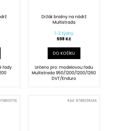
ádrž
Držák brašny na nádrž
Multistrada
1-2 týdny
598 Kč
DO KOŠÍKU
é řady
Určeno pro: modelovou řadu
200
Multistrada 950/1200/1200/1260
DVT/Enduro
97480071A
Kód:
97480361AA