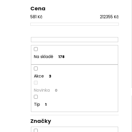
1 209 Kč
l
Cena
581
Kč
212355
Kč
Na skladě
178
Akce
3
Novinka
0
Tip
1
Značky