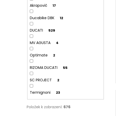
Akrapovič
17
Ducabike DBK
12
DUCATI
529
MV AGUSTA
4
Optimate
2
RIZOMA DUCATI
55
SC PROJECT
2
Termignoni
23
Položek k zobrazení:
676