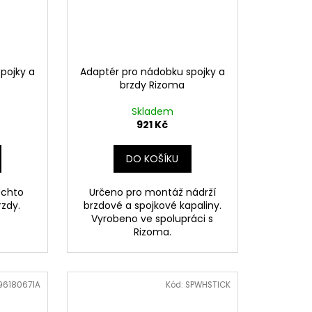
pojky a
Adaptér pro nádobku spojky a
brzdy Rizoma
Skladem
921 Kč
DO KOŠÍKU
ěchto
Určeno pro montáž nádrží
rzdy.
brzdové a spojkové kapaliny.
Vyrobeno ve spolupráci s
Rizoma.
96180671A
Kód:
SPWHSTICK