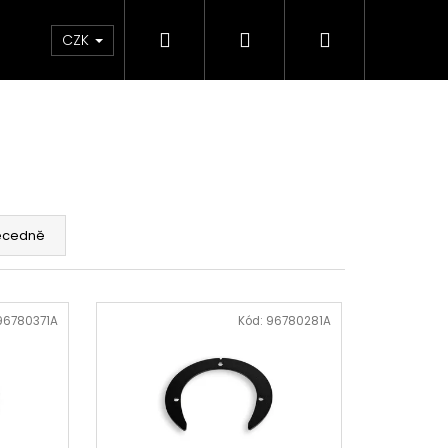
Hledat
Přihlášení
Nákupní
Chrániče
Díly
Doplňky a předměty
CZK
košík
ecedně
96780371A
Kód:
96780281A
ED ČERVENO-ČERNÉ