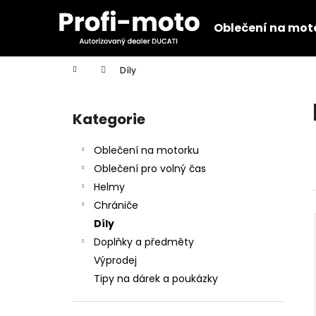
K
Přejít
na
o
Oblečení na mot
obsah
Zpět
Zpět
š
do
do
í
Domů
Díly
k
obchodu
obchodu
P
o
Kategorie
Přeskočit
s
kategorie
t
Oblečení na motorku
r
Oblečení pro volný čas
a
Helmy
n
Chrániče
n
Díly
í
Doplňky a předměty
p
Výprodej
a
Tipy na dárek a poukázky
n
KŠILTOVKA GP REPLICA 25
e