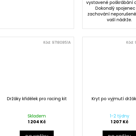
vystavené poškrábání a
Dokonalý spojenec
zachování neporušené
vaší nádrže.
Kód:
97180851A
Kód:
Držáky křidélek pro racing kit
Kryt po vyjmutí držá
Skladem
1-2 týdny
1 204 Kč
1 207 Kč