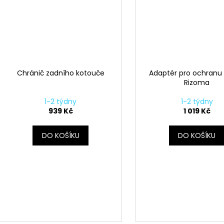
Chránič zadního kotouče
Adaptér pro ochranu
Rizoma
1-2 týdny
1-2 týdny
939 Kč
1 019 Kč
DO KOŠÍKU
DO KOŠÍKU