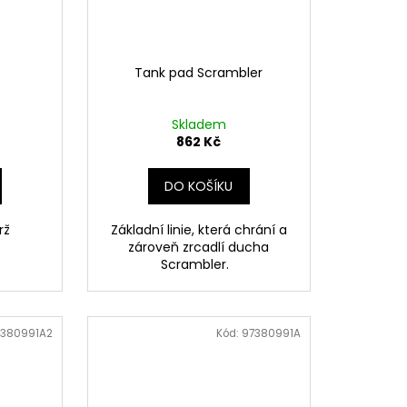
Tank pad Scrambler
Skladem
862 Kč
DO KOŠÍKU
rž
Základní linie, která chrání a
zároveň zrcadlí ducha
Scrambler.
7380991A2
Kód:
97380991A