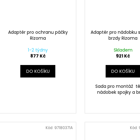
Adaptér pro ochranu páčky
Adaptér pro nádobku s
Rizoma
brzdy Rizoma
1-2 týdny
Skladem
877 Kč
921 Kč
DO KOŠÍKU
DO KOŠÍKU
Sada pro montáž t
nádobek spojky a b
Kód:
97180371A
Kód: