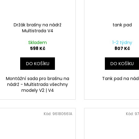
Držák brašny na nádrž
tank pad
Multistrada V4
Skladem
1-2 týdny
598 Kč
807 Kč
DO KOŠÍKU
DO KOŠÍKU
Montážní sada pro brašnu na
Tank pad na nád
nádrž - Multistrada všechny
modely V2 | V4
Kód:
96180661A
Kód:
9