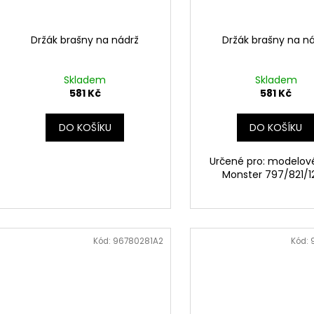
r
1 044 Kč
1 029 Kč
u
o
k
d
Držák brašny na nádrž
Držák brašny na n
t
u
ů
k
Skladem
Skladem
t
581 Kč
581 Kč
ů
DO KOŠÍKU
DO KOŠÍKU
Určené pro: modelov
Monster 797/821/1
Kód:
96780281A2
Kód: