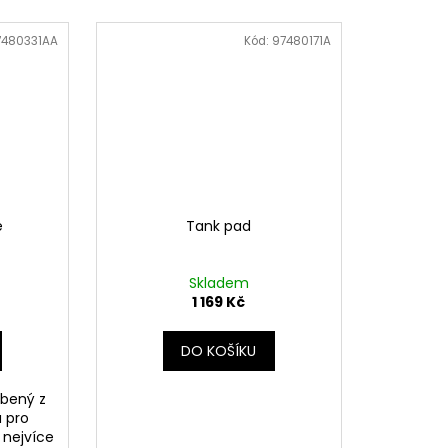
7480331AA
Kód:
97480171A
e
Tank pad
Skladem
1 169 Kč
DO KOŠÍKU
obený z
ů pro
 nejvíce