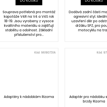
DO KOŠÍKU
DO KOŠÍKU
Souprava potřebná pro montáž
Dodává zadní části mo
kapotáže V4R na V4 a V4S rok
agresivní styl. Ideáln
18-19. Jsou vyrobeny z vysoce
uzavření děr po odst
kvalitního materiálu a zajišťují
držáku SPZ, pro pou
stabilitu a odolnost. Základní
motocyklu na trat
příslušenství pro...
Kód:
96180731A
Kód:
97
Adaptéry k nádobkám Rizoma
Adaptér pro nádobku s
brzdy Rizoma