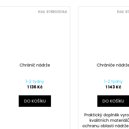
Kód:
97480301AA
Kód:
9
Chránič nádrže
Chrániče nádrž
1-2 týdny
1-2 týdny
1 136 Kč
1 143 Kč
DO KOŠÍKU
DO KOŠÍKU
Praktický doplněk vyr
kvalitních materiál
ochranu oblasti nádrže