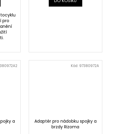
DO KOŠÍKU
tocyklu
í pro
ranění
žití
i.
380972A2
Kód:
97380972A
pojky a
Adaptér pro nádobku spojky a
brzdy Rizoma