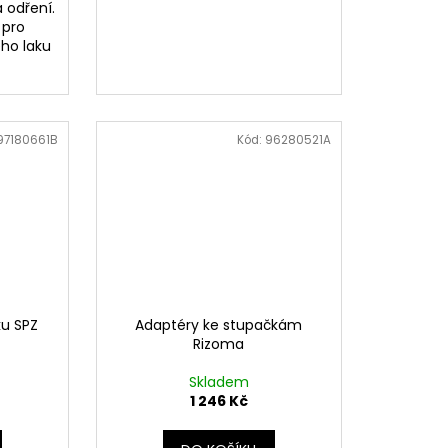
 odření.
 pro
ho laku
97180661B
Kód:
96280521A
ku SPZ
Adaptéry ke stupačkám
Rizoma
Skladem
1 246 Kč