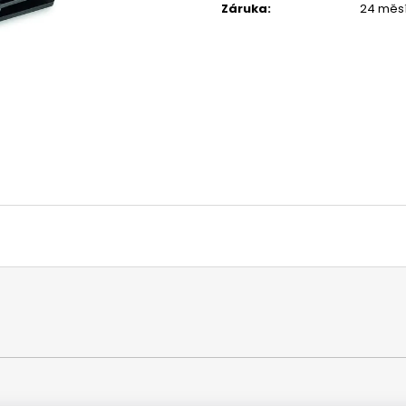
Záruka
:
24 měs
1 044 Kč
1 029 Kč