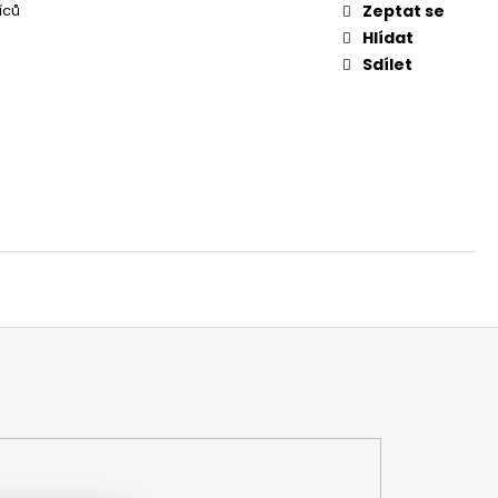
íců
Zeptat se
Hlídat
Sdílet