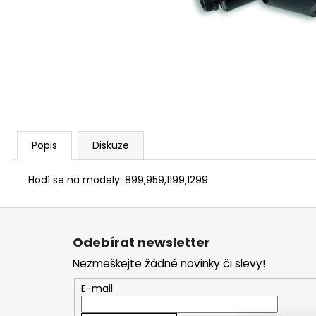
1 209 Kč
Popis
Diskuze
Hodí se na modely: 899,959,1199,1299
Z
á
Odebírat newsletter
p
Nezmeškejte žádné novinky či slevy!
a
t
E-mail
í