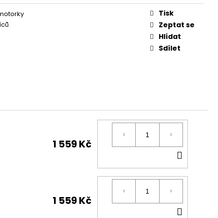
Tisk
 motorky
íců
Zeptat se
Hlídat
Sdílet
1 559 Kč
DO
KOŠÍK
1 559 Kč
DO