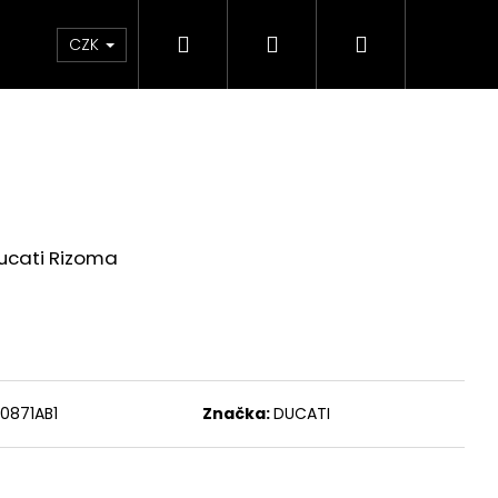
Hledat
Přihlášení
Nákupní
Chrániče
Díly
Doplňky a předměty
CZK
košík
Ducati Rizoma
0871AB1
Značka:
DUCATI
ED ČERVENO-ČERNÉ