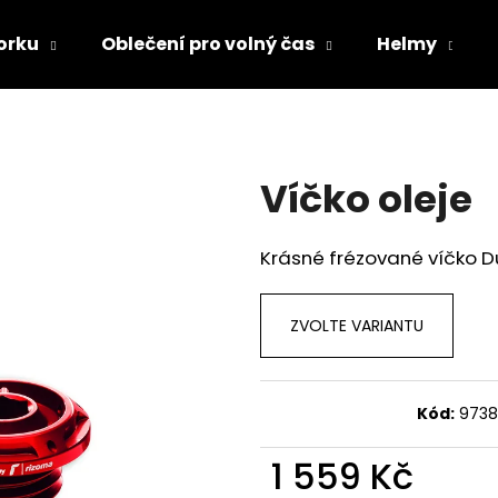
orku
Oblečení pro volný čas
Helmy
Co potřebujete najít?
Víčko oleje
HLEDAT
Krásné frézované víčko 
Doporučujeme
ZVOLTE VARIANTU
Kód:
9738
1 559 Kč
TRIČKO DC SPEED BÍLO-ČERNÉ
TRIČKO DC SPE