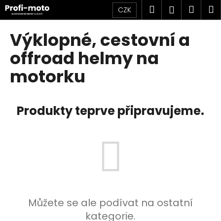
K
Přejít
Hledat
Náku
M
Přihlášen
CZK
na
o
obsah
Zpět
Zpět
košík
š
Výklopné, cestovní a
í
C
offroad helmy na
k
o
motorku
p
o
t
Produkty teprve připravujeme.
ř
e
b
u
j
e
t
Můžete se ale podívat na ostatní
e
kategorie.
n