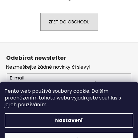
a
j
ZPĚT DO OBCHODU
í
t
?
Z
á
Odebírat newsletter
p
Nezmeškejte žádné novinky či slevy!
a
HLEDAT
t
E-mail
í
Tento web používá soubory cookie. Dalším
D
procházením tohoto webu vyjadřujete souhlas s
PŘIHLÁSIT SE
o
jejich používáním.
p
o
Nastavení
r
Vytvořil Shoptet
u
Copyright 2026
PROFI MOTO Děčín
. Všechna práva