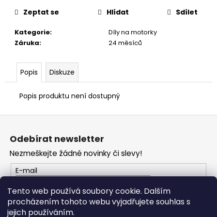
Zeptat se
Hlídat
Sdílet
Kategorie
:
Díly na motorky
Záruka
:
24 měsíců
Popis
Diskuze
Popis produktu není dostupný
Z
á
Odebírat newsletter
p
Nezmeškejte žádné novinky či slevy!
a
t
E-mail
í
Tento web používá soubory cookie. Dalším
procházením tohoto webu vyjadřujete souhlas s
PŘIHLÁSIT SE
jejich používáním.