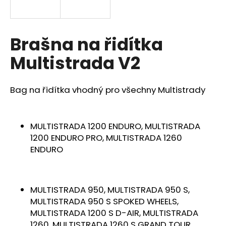
a
j
í
Brašna na řidítka
t
Multistrada V2
?
Bag na řidítka vhodný pro všechny Multistrady
HLEDAT
MULTISTRADA 1200 ENDURO, MULTISTRADA
1200 ENDURO PRO, MULTISTRADA 1260
ENDURO
D
o
p
MULTISTRADA 950, MULTISTRADA 950 S,
o
MULTISTRADA 950 S SPOKED WHEELS,
r
MULTISTRADA 1200 S D-AIR, MULTISTRADA
u
1260, MULTISTRADA 1260 S GRAND TOUR,