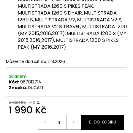
č
MULTISTRADA 1260 S PIKES PEAK,
u
MULTISTRADA 1260 S D-AIR, MULTISTRADA
j
1260 S, MULTISTRADA V2, MULTISTRADA V2 S,
e
MULTISTRADA V2 S TRAVEL, MULTISTRADA 1200
m
e
(MY 2015,2016,2017), MULTISTRADA 1200 S (MY
2015,2016,2017), MULTISTRADA 1200 S PIKES
PEAK (MY 2016,2017)
TRIČKO
DUCATI
CORSE
Můžeme doručit do:
11.8.2026
SPORT
ČERVENÉ
Skladem
1
Kód:
96781271A
286
Značka:
DUCATI
Kč
2 338 Kč
–14 %
1 990 Kč
Měrná
DO KOŠÍKU
cena: