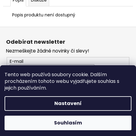
č
u
j
Popis produktu není dostupný
e
m
Z
e
á
Odebírat newsletter
p
Nezmeškejte žádné novinky či slevy!
KŠILTOVKA
a
GP
t
E-mail
REPLICA
25
í
Tento web používá soubory cookie. Dalším
1
209
procházením tohoto webu vyjadřujete souhlas s
PŘIHLÁSIT SE
Kč
jejich používáním.
Nastavení
Vytvořil Shoptet
Copyright 2026
PROFI MOTO Děčín
. Všechna práva
Souhlasím
vyhrazena.