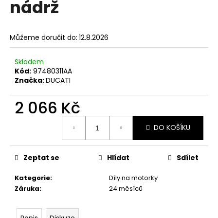
nádrž
a
j
í
Můžeme doručit do:
12.8.2026
t
?
Skladem
Kód:
97480311AA
Značka:
DUCATI
2 066 Kč
HLEDAT
Měrná
DO KOŠÍKU
cena:
D
Zeptat se
Hlídat
Sdílet
o
p
Kategorie
:
Díly na motorky
o
Záruka
:
24 měsíců
r
u
Popis
Diskuze