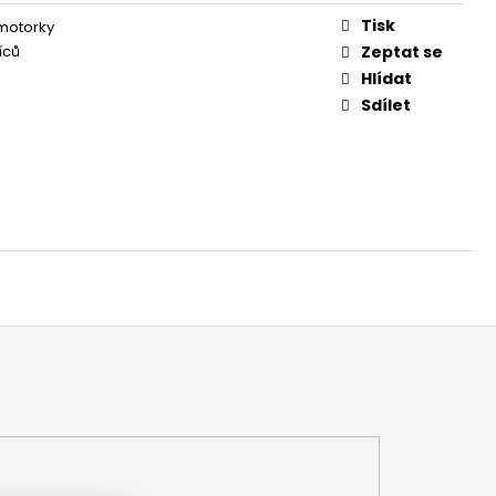
Tisk
 motorky
íců
Zeptat se
Hlídat
Sdílet