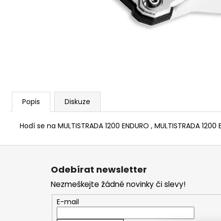
1 209 Kč
Popis
Diskuze
Hodí se na MULTISTRADA 1200 ENDURO , MULTISTRADA 1200
Z
á
Odebírat newsletter
p
Nezmeškejte žádné novinky či slevy!
a
t
E-mail
í