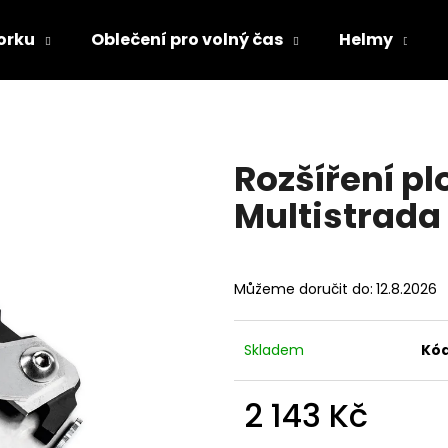
orku
Oblečení pro volný čas
Helmy
Co potřebujete najít?
Rozšíření p
HLEDAT
Multistrada
Doporučujeme
Můžeme doručit do:
12.8.2026
Skladem
Kód
2 143 Kč
TRIČKO DC SPEED BÍLO-ČERNÉ
TRIČKO DC SPE
Měrná