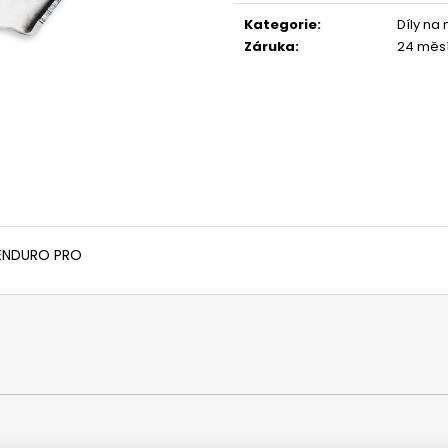
1 044 Kč
1 029 Kč
cena:
Kategorie
:
Díly na
Záruka
:
24 měs
 ENDURO PRO