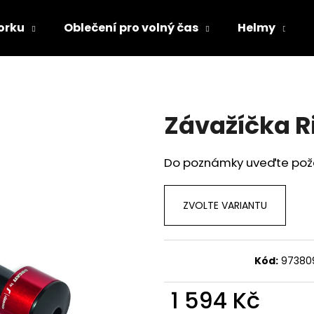
orku
Oblečení pro volný čas
Helmy
Co potřebujete najít?
Závažíčka R
HLEDAT
Do poznámky uveďte po
Doporučujeme
ZVOLTE VARIANTU
Kód:
97380
1 594 Kč
TRIČKO DC SPEED BÍLO-ČERNÉ
TRIČKO DC SPE