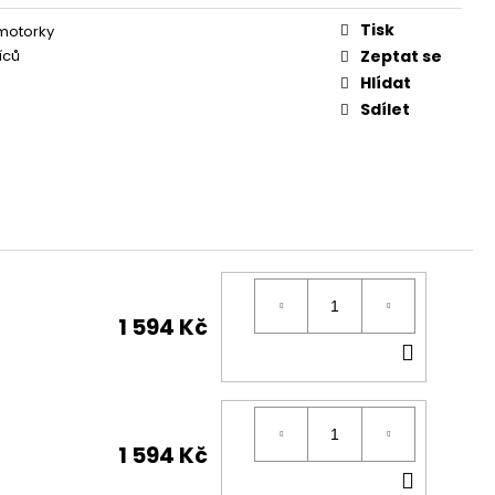
Tisk
 motorky
íců
Zeptat se
Hlídat
Sdílet
1 594 Kč
DO
KOŠÍK
1 594 Kč
DO