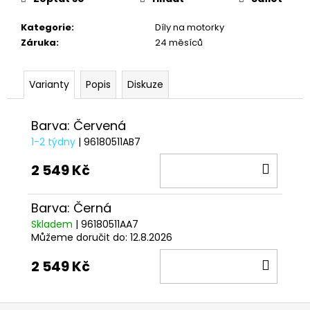
č
u
Kategorie
:
Díly na motorky
j
Záruka
:
24 měsíců
e
m
e
Varianty
Popis
Diskuze
KŠILTOVKA
Barva: Červená
GP
REPLICA
1-2 týdny
| 96180511AB7
25
DO
2 549 Kč
1
209
KOŠÍ
Kč
Barva: Černá
Skladem
| 96180511AA7
Můžeme doručit do:
12.8.2026
DO
2 549 Kč
KOŠÍ