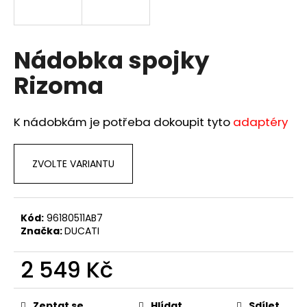
a
j
í
Nádobka spojky
t
Rizoma
?
K nádobkám je potřeba dokoupit tyto
adaptéry
HLEDAT
ZVOLTE VARIANTU
D
Kód:
96180511AB7
Značka:
DUCATI
o
p
2 549 Kč
o
r
Měrná
u
cena:
Zeptat se
Hlídat
Sdílet