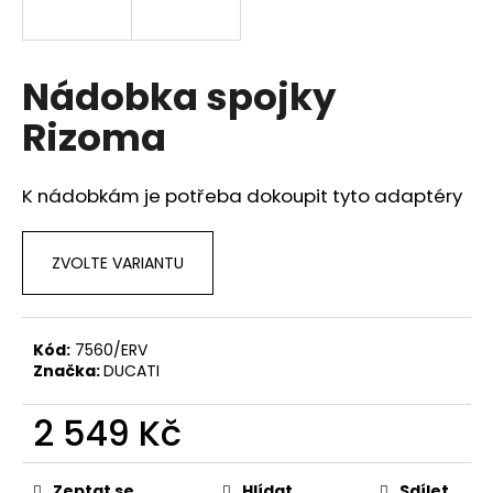
a
j
í
Nádobka spojky
t
Rizoma
?
K nádobkám je potřeba dokoupit tyto
adaptéry
HLEDAT
ZVOLTE VARIANTU
D
Kód:
7560/ERV
Značka:
DUCATI
o
p
2 549 Kč
o
r
Měrná
u
cena:
Zeptat se
Hlídat
Sdílet