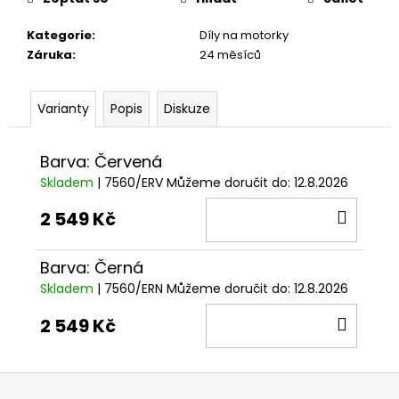
č
u
Kategorie
:
Díly na motorky
j
Záruka
:
24 měsíců
e
m
e
Varianty
Popis
Diskuze
KŠILTOVKA
Barva: Červená
GP
REPLICA
Skladem
| 7560/ERV
Můžeme doručit do:
12.8.2026
25
DO
2 549 Kč
1
209
KOŠÍ
Kč
Barva: Černá
Skladem
| 7560/ERN
Můžeme doručit do:
12.8.2026
DO
2 549 Kč
KOŠÍ
Z