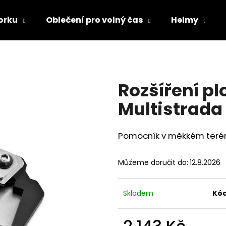
orku
Oblečení pro volný čas
Helmy
Co potřebujete najít?
Rozšíření p
HLEDAT
Multistrada
Pomocník v měkkém terén
Doporučujeme
Můžeme doručit do:
12.8.2026
Skladem
Kód
TRIČKO DC SPEED BÍLO-ČERNÉ
TRIČKO DC SPE