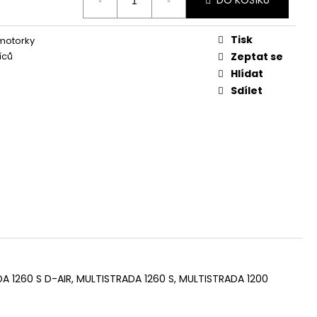
DO KOŠÍKU
Tisk
 motorky
íců
Zeptat se
Hlídat
Sdílet
A 1260 S D-AIR, MULTISTRADA 1260 S, MULTISTRADA 1200