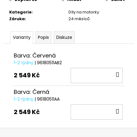
č
u
Kategorie
:
Díly na motorky
j
Záruka
:
24 měsíců
e
m
e
Varianty
Popis
Diskuze
VESTA
Barva: Červená
DUCATI
CORSE
1-2 týdny
| 96180511AB2
THRILL
DO
2,0
2 549 Kč
2
KOŠÍ
553
Barva: Černá
Kč
1-2 týdny
| 96180511AA
DO
2 549 Kč
KOŠÍ
Z