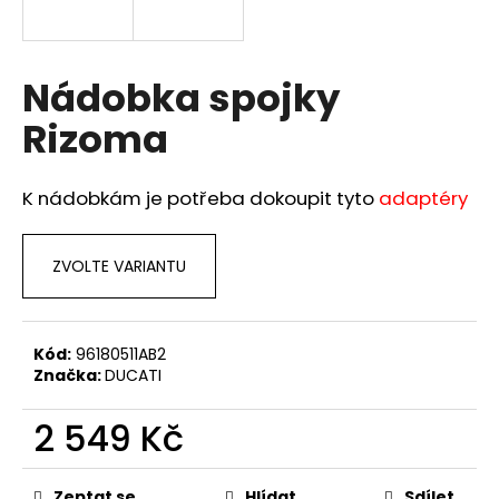
a
j
í
Nádobka spojky
t
Rizoma
?
K nádobkám je potřeba dokoupit tyto
adaptéry
HLEDAT
ZVOLTE VARIANTU
D
Kód:
96180511AB2
Značka:
DUCATI
o
p
2 549 Kč
o
r
Měrná
u
cena:
Zeptat se
Hlídat
Sdílet