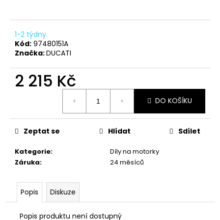
a
j
1-2 týdny
í
Kód:
97480151A
t
Značka:
DUCATI
?
2 215 Kč
Měrná
DO KOŠÍKU
cena:
HLEDAT
Zeptat se
Hlídat
Sdílet
Kategorie
:
Díly na motorky
D
Záruka
:
24 měsíců
o
p
o
Popis
Diskuze
r
u
Popis produktu není dostupný