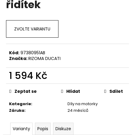
řidítek
a
j
í
ZVOLTE VARIANTU
t
?
Kód:
97380951AB
Značka:
RIZOMA DUCATI
HLEDAT
1 594 Kč
Měrná
cena:
Zeptat se
Hlídat
Sdílet
D
o
Kategorie
:
Díly na motorky
p
Záruka
:
24 měsíců
o
r
u
Varianty
Popis
Diskuze