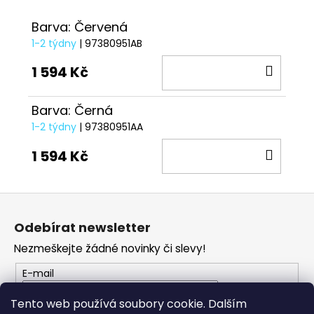
č
u
Barva: Červená
j
1-2 týdny
| 97380951AB
e
m
DO
1 594 Kč
e
KOŠÍ
Barva: Černá
TRIČKO
1-2 týdny
| 97380951AA
DC
SPEED
DO
1 594 Kč
ČERVENO-
ČERNÉ
KOŠÍ
1
Z
029
Kč
á
Odebírat newsletter
p
Nezmeškejte žádné novinky či slevy!
a
t
E-mail
í
Tento web používá soubory cookie. Dalším