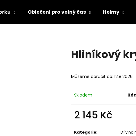
orku
Oblečení pro volný čas
Helmy
Co potřebujete najít?
Hliníkový kr
HLEDAT
Můžeme doručit do:
12.8.2026
Doporučujeme
Skladem
Kód
2 145 Kč
Měrná
cena:
TRIČKO DC SPEED BÍLO-ČERNÉ
TRIČKO DC SPE
Kategorie
:
Díly na