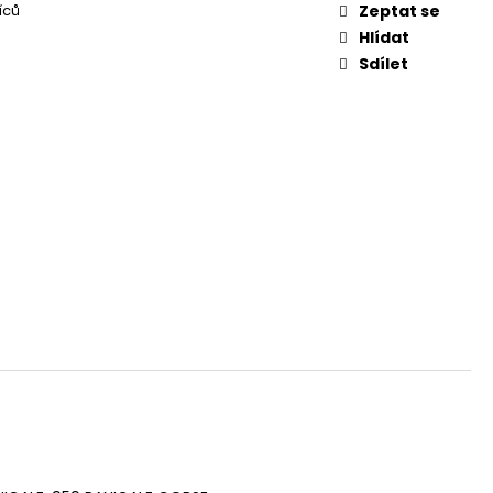
íců
Zeptat se
Hlídat
Sdílet