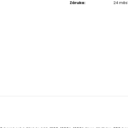
Záruka
:
24 měs
1 044 Kč
1 029 Kč