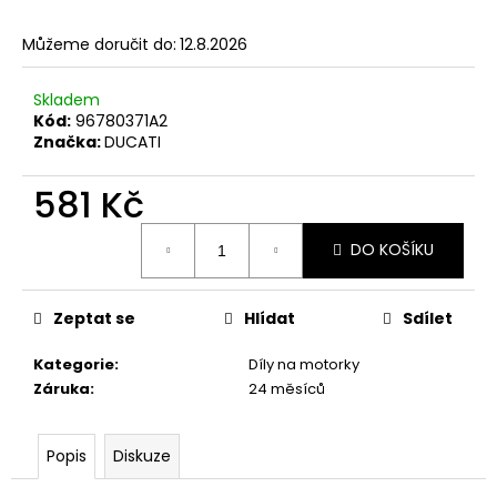
a
Můžeme doručit do:
12.8.2026
j
í
Skladem
t
Kód:
96780371A2
?
Značka:
DUCATI
581 Kč
Měrná
DO KOŠÍKU
cena:
HLEDAT
Zeptat se
Hlídat
Sdílet
D
Kategorie
:
Díly na motorky
o
Záruka
:
24 měsíců
p
o
r
Popis
Diskuze
u