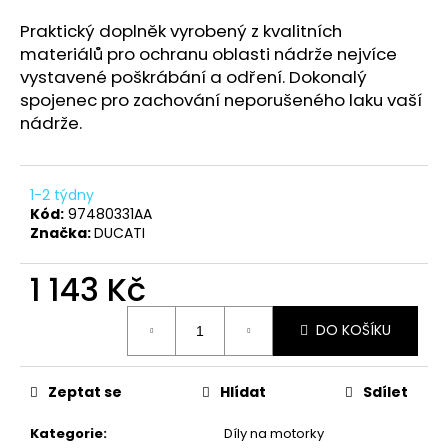
a
Praktický doplněk vyrobený z kvalitních
j
materiálů pro ochranu oblasti nádrže nejvíce
í
vystavené poškrábání a odření. Dokonalý
t
spojenec pro zachování neporušeného laku vaší
nádrže.
?
1-2 týdny
Kód:
97480331AA
HLEDAT
Značka:
DUCATI
1 143 Kč
Měrná
D
DO KOŠÍKU
cena:
o
p
o
Zeptat se
Hlídat
Sdílet
r
u
Kategorie
:
Díly na motorky