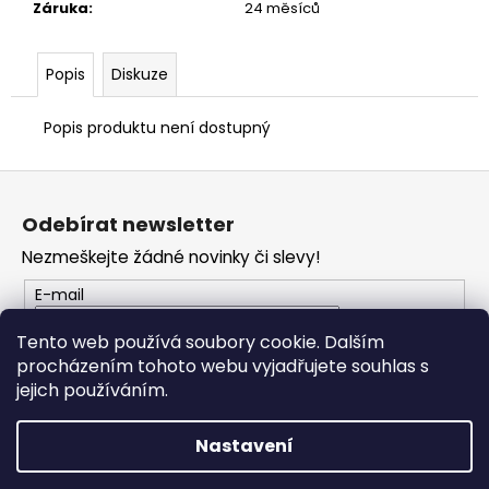
č
Záruka
:
24 měsíců
u
j
e
Popis
Diskuze
m
e
Popis produktu není dostupný
Z
TRIČKO
DC
á
Odebírat newsletter
SPEED
p
ČERVENO-
Nezmeškejte žádné novinky či slevy!
ČERNÉ
a
1
t
E-mail
029
í
Kč
Tento web používá soubory cookie. Dalším
procházením tohoto webu vyjadřujete souhlas s
PŘIHLÁSIT SE
jejich používáním.
Nastavení
Vytvořil Shoptet