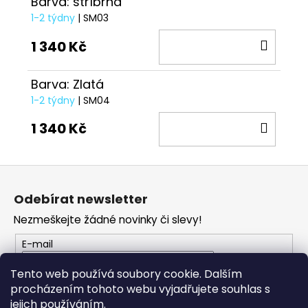
Barva: stříbrná
1-2 týdny
| SM03
DO
1 340 Kč
KOŠÍ
Barva: Zlatá
1-2 týdny
| SM04
DO
1 340 Kč
KOŠÍ
Z
á
Odebírat newsletter
p
Nezmeškejte žádné novinky či slevy!
a
t
E-mail
í
Tento web používá soubory cookie. Dalším
PŘIHLÁSIT SE
procházením tohoto webu vyjadřujete souhlas s
jejich používáním.