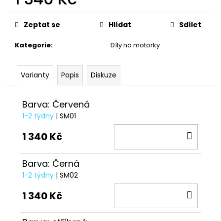
č
u
Měrná
cena:
j
Zeptat se
Hlídat
Sdílet
e
m
Kategorie
:
Díly na motorky
e
Varianty
Popis
Diskuze
KŠILTOVKA
GP
REPLICA
Barva: Červená
25
1-2 týdny
| SM01
1
209
DO
1 340 Kč
Kč
KOŠÍ
Barva: Černá
1-2 týdny
| SM02
DO
1 340 Kč
KOŠÍ