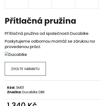
a
j
í
Přítlačná pružina
t
?
Přítlačná pružina od společnosti Ducabike
Poskytujeme odbornou montáž se zárukou na
provedenou práci.
HLEDAT
ZVOLTE VARIANTU
D
o
p
Kód:
SM01
o
Značka:
Ducabike DBK
r
u
1 340 Kč