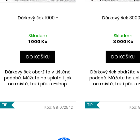
r
1 044 Kč
1 029 Kč
u
o
k
d
Dárkový šek 1000,-
Dárkový šek 3000
t
u
ů
k
Skladem
Skladem
t
1 000 Kč
3 000 Kč
ů
DO KOŠÍKU
DO KOŠÍKU
Dárkový šek obdržíte v tištěné
Dárkový šek obdržíte v
podobě. Můžete ho uplatnit jak
podobě. Můžete ho upla
na místě, tak i přes e-shop.
na místě, tak i přes 
TIP
TIP
Kód:
981072542
Kód:
OD