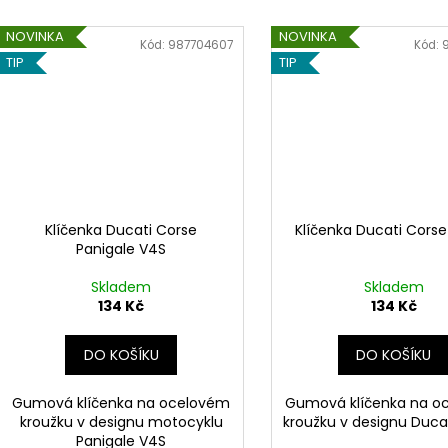
NOVINKA
NOVINKA
Kód:
987704607
Kód:
TIP
TIP
Klíčenka Ducati Corse
Klíčenka Ducati Corse
Panigale V4S
Skladem
Skladem
134 Kč
134 Kč
DO KOŠÍKU
DO KOŠÍKU
Gumová klíčenka na ocelovém
Gumová klíčenka na o
kroužku v designu motocyklu
kroužku v designu Ducat
Panigale V4S