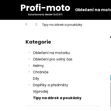
K
Přejít
na
o
Oblečení na mot
obsah
Zpět
Zpět
š
do
do
í
Domů
Tipy na dárek a poukázky
k
obchodu
obchodu
P
o
Kategorie
Přeskočit
s
kategorie
t
Oblečení na motorku
r
Oblečení pro volný čas
a
Helmy
n
Chrániče
n
Díly
í
Doplňky a předměty
p
Výprodej
a
Tipy na dárek a poukázky
n
KŠILTOVKA GP REPLICA 25
e