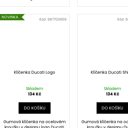
NOVINKA
Kód:
987703959
Kód:
9
Klíčenka Ducati Logo
Klíčenka Ducati Sh
Skladem
Skladem
134 Kč
134 Kč
DO KOŠÍKU
DO KOŠÍKU
Gumová klíčenka na ocelovém
Gumová klíčenka na o
kroužku v designu logo Ducati.
kroužku v designu Du