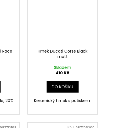
i Race
Hrnek Ducati Corse Black
matt
Skladem
410 Kč
DO KOŠÍKU
de, 20%
Keramický hrnek s potiskem
987712198
Kód:
987705200