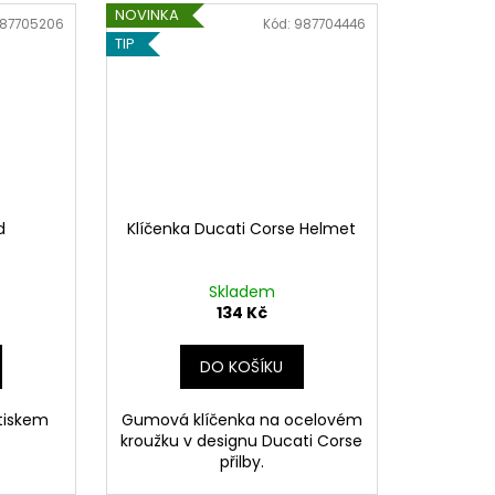
NOVINKA
87705206
Kód:
987704446
TIP
d
Klíčenka Ducati Corse Helmet
Skladem
134 Kč
DO KOŠÍKU
tiskem
Gumová klíčenka na ocelovém
kroužku v designu Ducati Corse
přilby.