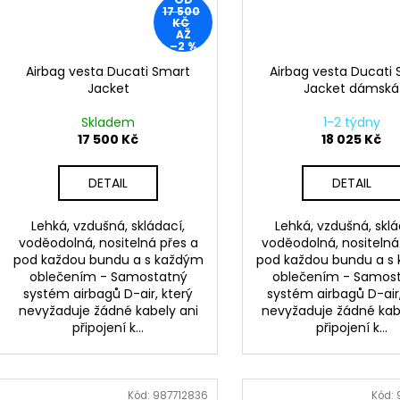
17 500
KČ
AŽ
–2 %
Airbag vesta Ducati Smart
Airbag vesta Ducati
Jacket
Jacket dámská
Skladem
1-2 týdny
17 500 Kč
18 025 Kč
DETAIL
DETAIL
Lehká, vzdušná, skládací,
Lehká, vzdušná, sklá
voděodolná, nositelná přes a
voděodolná, nositelná
pod každou bundu a s každým
pod každou bundu a s
oblečením - Samostatný
oblečením - Samos
systém airbagů D-air, který
systém airbagů D-air,
nevyžaduje žádné kabely ani
nevyžaduje žádné kab
připojení k...
připojení k...
Kód:
987712836
Kód: