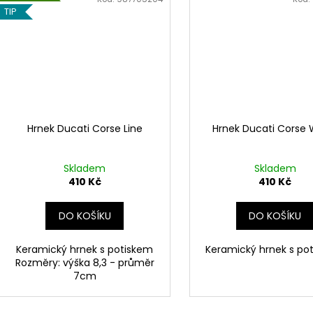
TIP
Hrnek Ducati Corse Line
Hrnek Ducati Corse 
Skladem
Skladem
410 Kč
410 Kč
DO KOŠÍKU
DO KOŠÍKU
Keramický hrnek s potiskem
Keramický hrnek s po
Rozměry: výška 8,3 - průměr
7cm