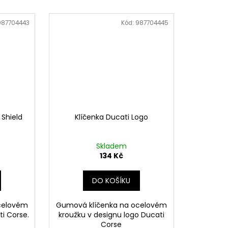
987704443
Kód:
987704445
 Shield
Klíčenka Ducati Logo
Skladem
134 Kč
DO KOŠÍKU
celovém
Gumová klíčenka na ocelovém
i Corse.
kroužku v designu logo Ducati
Corse