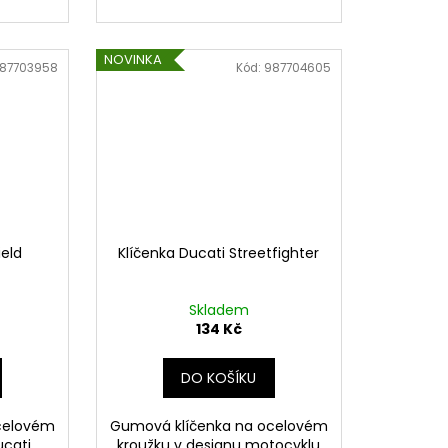
NOVINKA
87703958
Kód:
987704605
ield
Klíčenka Ducati Streetfighter
Skladem
134 Kč
DO KOŠÍKU
celovém
Gumová klíčenka na ocelovém
cati.
kroužku v designu motocyklu