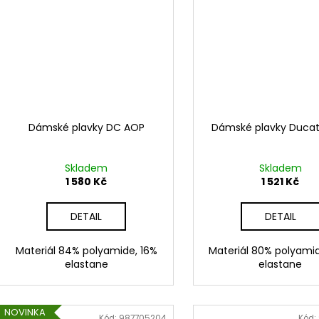
Dámské plavky DC AOP
Dámské plavky Ducat
Skladem
Skladem
1 580 Kč
1 521 Kč
DETAIL
DETAIL
Materiál 84% polyamide, 16%
Materiál 80% polyami
elastane
elastane
NOVINKA
Kód:
987705204
Kód: