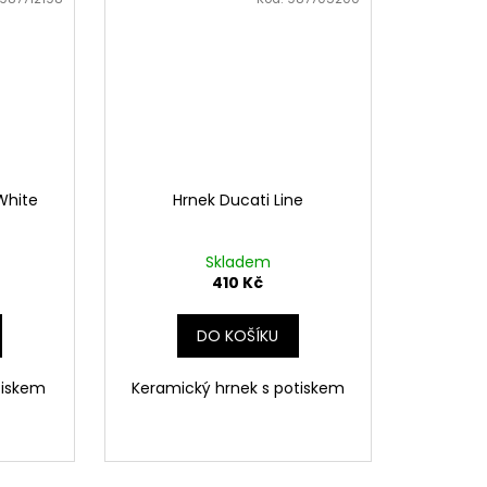
White
Hrnek Ducati Line
Skladem
410 Kč
DO KOŠÍKU
tiskem
Keramický hrnek s potiskem