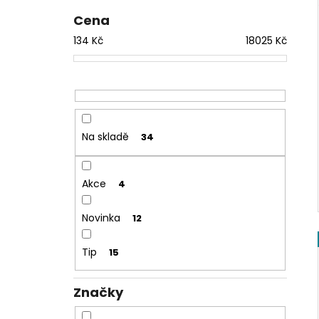
1 209 Kč
l
Cena
134
Kč
18025
Kč
Na skladě
34
Akce
4
Novinka
12
Tip
15
Značky