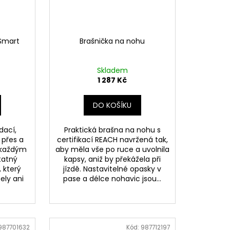
 Smart
Brašnička na nohu
Skladem
1 287 Kč
DO KOŠÍKU
dací,
Praktická brašna na nohu s
 přes a
certifikací REACH navržená tak,
 každým
aby měla vše po ruce a uvolnila
tatný
kapsy, aniž by překážela při
 který
jízdě. Nastavitelné opasky v
ely ani
pase a délce nohavic jsou...
987701632
Kód:
987712197