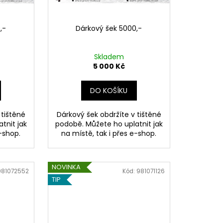
,-
Dárkový šek 5000,-
Skladem
5 000 Kč
DO KOŠÍKU
 tištěné
Dárkový šek obdržíte v tištěné
tnit jak
podobě. Můžete ho uplatnit jak
e-shop.
na místě, tak i přes e-shop.
NOVINKA
981072552
Kód:
981071126
TIP