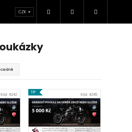
Hledat
Přihlášení
Nákupní
Chrániče
Díly
Doplňky a předměty
CZK
košík
poukázky
ecedně
TIP
Kód:
4242
Kód:
4245
ED ČERVENO-ČERNÉ