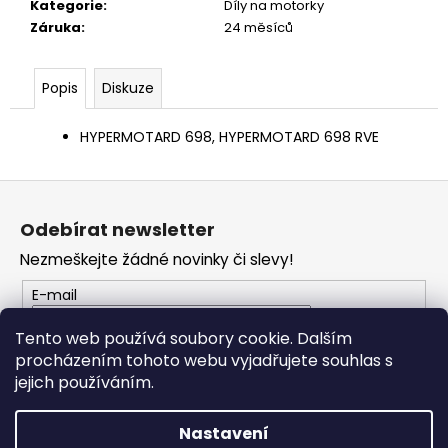
č
Kategorie
:
Díly na motorky
u
Záruka
:
24 měsíců
j
e
m
Popis
Diskuze
e
HYPERMOTARD 698, HYPERMOTARD 698 RVE
KŠILTOVKA
Z
GP
REPLICA
á
25
Odebírat newsletter
p
1
Nezmeškejte žádné novinky či slevy!
a
209
Kč
t
E-mail
í
Tento web používá soubory cookie. Dalším
procházením tohoto webu vyjadřujete souhlas s
PŘIHLÁSIT SE
jejich používáním.
Nastavení