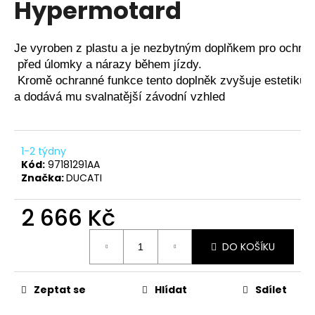
Hypermotard
a
j
Je vyroben z plastu a je nezbytným doplňkem pro ochra
í
 před úlomky a nárazy během jízdy.
t
 Kromě ochranné funkce tento doplněk zvyšuje estetiku 
?
a dodává mu svalnatější závodní vzhled
1-2 týdny
HLEDAT
Kód:
97181291AA
Značka:
DUCATI
2 666 Kč
D
Měrná
o
DO KOŠÍKU
cena:
p
o
r
Zeptat se
Hlídat
Sdílet
u