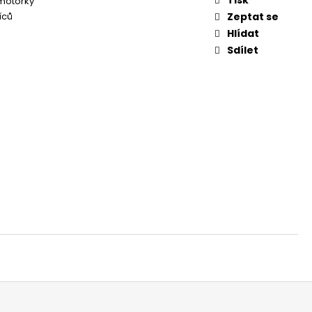
 motorky
íců
Zeptat se
Hlídat
Sdílet