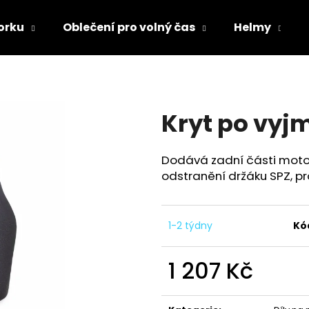
orku
Oblečení pro volný čas
Helmy
Co potřebujete najít?
Kryt po vyj
HLEDAT
Dodává zadní části motocy
odstranění držáku SPZ, pro
Doporučujeme
1-2 týdny
Kó
1 207 Kč
Měrná
TRIČKO DC SPEED BÍLO-ČERNÉ
TRIČKO DC SPE
cena: