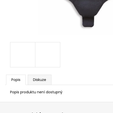
1 209 Kč
Popis
Diskuze
Popis produktu není dostupný
Z
á