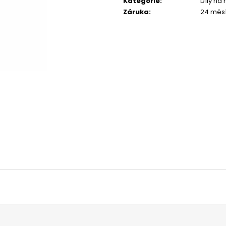
Kategorie
:
Díly na
1 044 Kč
1 029 Kč
Záruka
:
24 měs