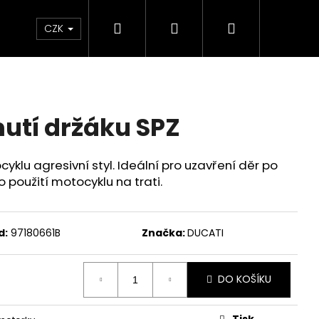
Hledat
Přihlášení
Nákupní
Chrániče
Díly
Doplňky a předměty
CZK
košík
mutí držáku SPZ
klu agresivní styl. Ideální pro uzavření děr po
 použití motocyklu na trati.
d:
97180661B
Značka:
DUCATI
DO KOŠÍKU
ED ČERVENO-ČERNÉ
Tisk