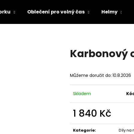
orku
Oblečení pro volný čas
Helmy
Co potřebujete najít?
Karbonový 
HLEDAT
Můžeme doručit do:
10.8.2026
Doporučujeme
Skladem
Kód
1 840 Kč
Měrná
cena:
TRIČKO DC SPEED BÍLO-ČERNÉ
TRIČKO DC SPE
Kategorie
:
Díly na