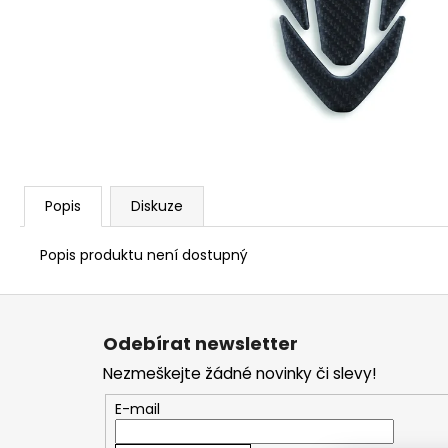
1 209 Kč
Popis
Diskuze
Popis produktu není dostupný
Z
á
Odebírat newsletter
p
Nezmeškejte žádné novinky či slevy!
a
t
E-mail
í