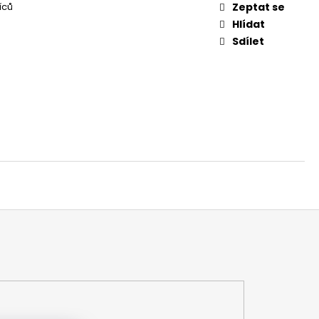
íců
Zeptat se
Hlídat
Sdílet