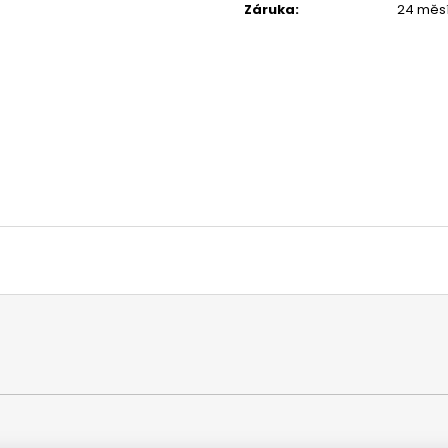
Záruka
:
24 měs
1 044 Kč
1 029 Kč