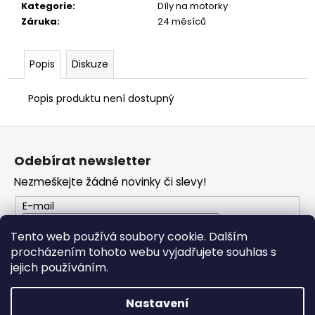
č
Kategorie
:
Díly na motorky
u
Záruka
:
24 měsíců
j
e
m
Popis
Diskuze
e
Popis produktu není dostupný
TRIČKO
Z
DUCATI
CORSE
á
SPORT
Odebírat newsletter
p
ČERVENÉ
Nezmeškejte žádné novinky či slevy!
a
1
286
t
E-mail
Kč
í
Tento web používá soubory cookie. Dalším
procházením tohoto webu vyjadřujete souhlas s
PŘIHLÁSIT SE
jejich používáním.
Nastavení
Vytvořil Shoptet