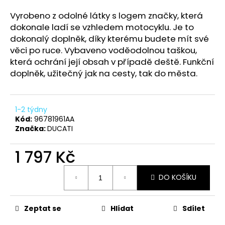
a
Vyrobeno z odolné látky s logem značky, která
j
dokonale ladí se vzhledem motocyklu. Je to
í
dokonalý doplněk, díky kterému budete mít své
t
věci po ruce. Vybaveno voděodolnou taškou,
která ochrání její obsah v případě deště. Funkční
?
doplněk, užitečný jak na cesty, tak do města.
1-2 týdny
HLEDAT
Kód:
96781961AA
Značka:
DUCATI
1 797 Kč
D
Měrná
o
DO KOŠÍKU
cena:
p
o
r
Zeptat se
Hlídat
Sdílet
u