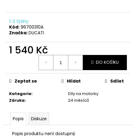
a
j
1-2 týdny
í
Kód:
96700310A
t
Značka:
DUCATI
?
1 540 Kč
Měrná
DO KOŠÍKU
cena:
HLEDAT
Zeptat se
Hlídat
Sdílet
Kategorie
:
Díly na motorky
D
Záruka
:
24 měsíců
o
p
o
Popis
Diskuze
r
u
Popis produktu není dostupný