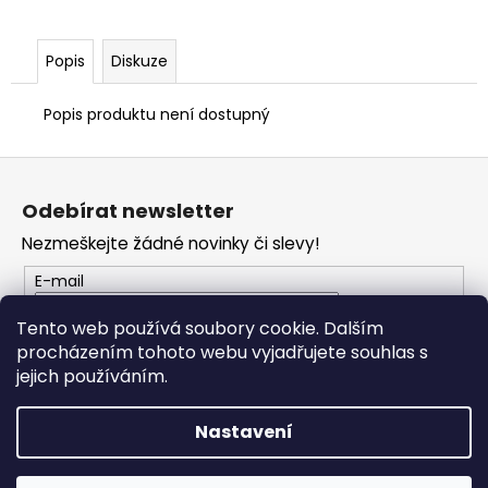
č
u
j
Popis
Diskuze
e
m
Popis produktu není dostupný
e
Z
TRIČKO
á
DC
Odebírat newsletter
p
SPEED
BÍLO-
Nezmeškejte žádné novinky či slevy!
a
ČERNÉ
t
E-mail
1
í
044
Kč
Tento web používá soubory cookie. Dalším
procházením tohoto webu vyjadřujete souhlas s
PŘIHLÁSIT SE
jejich používáním.
Nastavení
Vytvořil Shoptet
Copyright 2026
PROFI MOTO Děčín
. Všechna práva