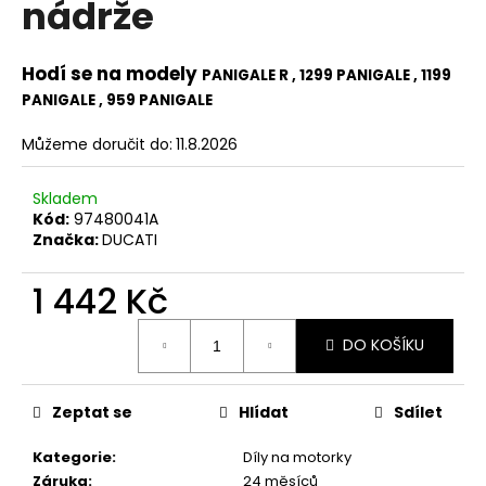
nádrže
a
j
Hodí se na modely
PANIGALE R , 1299 PANIGALE , 1199
í
PANIGALE , 959 PANIGALE
t
?
Můžeme doručit do:
11.8.2026
Skladem
Kód:
97480041A
Značka:
DUCATI
HLEDAT
1 442 Kč
Měrná
D
DO KOŠÍKU
cena:
o
p
Zeptat se
Hlídat
Sdílet
o
r
Kategorie
:
Díly na motorky
u
Záruka
:
24 měsíců