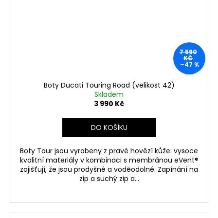
7 590
KČ
–47 %
Boty Ducati Touring Road (velikost 42)
Skladem
3 990 Kč
DO KOŠÍKU
Boty Tour jsou vyrobeny z pravé hovězí kůže: vysoce
kvalitní materiály v kombinaci s membránou eVent®
zajišťují, že jsou prodyšné a voděodolné. Zapínání na
zip a suchý zip a...