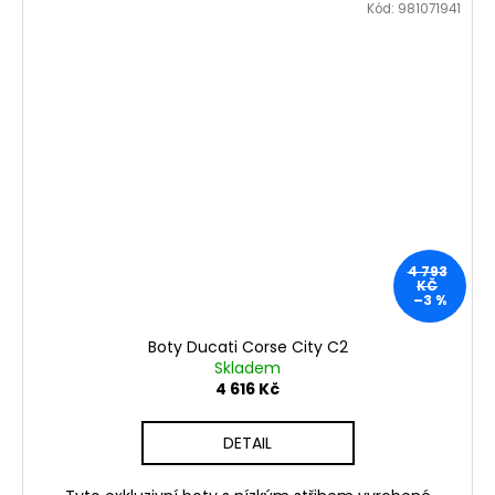
Kód:
981071941
4 793
KČ
–3 %
Boty Ducati Corse City C2
Skladem
4 616 Kč
DETAIL