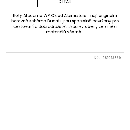
DETAIL
Boty Atacama WP C2 od Alpinestars mají originální
barevné schéma Ducati, jsou speciálně navrženy pro
cestování a dobrodružství. Jsou vyrobeny ze směsi
materiálů včetně...
Kód:
981073839