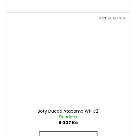
Kód:
981077070
Boty Ducati Atacama WP C2
Skladem
8 007 Kč