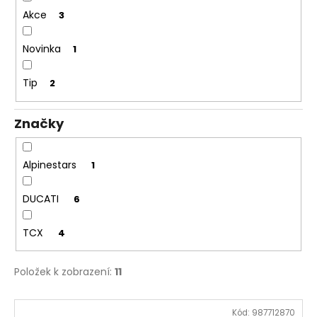
ů
a
Akce
3
j
Novinka
1
í
t
Tip
2
?
Značky
HLEDAT
Alpinestars
1
DUCATI
6
D
TCX
4
o
p
o
Položek k zobrazení:
11
r
u
V
Kód:
987712870