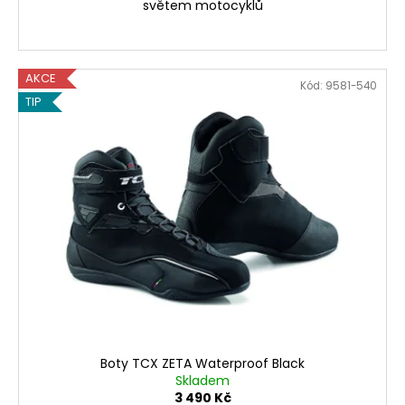
světem motocyklů
AKCE
Kód:
9581-540
TIP
Boty TCX ZETA Waterproof Black
Skladem
3 490 Kč