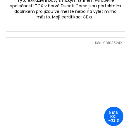
Tyto exkluzivní boty s nízkým střihem vyrobené
společností TCX v barvě Ducati Corse jsou perfektním
doplňkem pro jízdu ve městě nebo na výlet mimo
město. Mají certifikaci CE a...
Kód:
981035242
9 613
KČ
–32 %