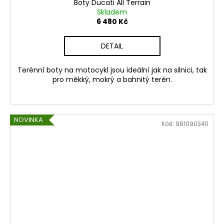
Boty Ducati All Terrain
Skladem
6 480 Kč
DETAIL
Terénní boty na motocykl jsou ideální jak na silnici, tak
pro měkký, mokrý a bahnitý terén.
NOVINKA
Kód:
981090340