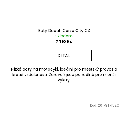
Boty Ducati Corse City C3
Skladem
7 710 Kč
DETAIL
Nízké boty na motocykl, ideální pro městský provoz a
kratší vzdálenosti. Zároveň jsou pohodlné pro menší
výlety.
Kód:
20179T7152G