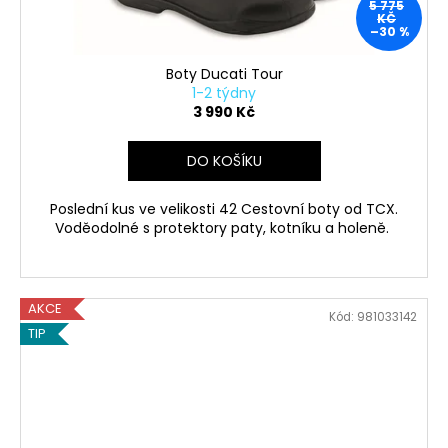
5 775
KČ
–30 %
Boty Ducati Tour
1-2 týdny
3 990 Kč
DO KOŠÍKU
Poslední kus ve velikosti 42 Cestovní boty od TCX.
Voděodolné s protektory paty, kotníku a holeně.
AKCE
Kód:
981033142
TIP