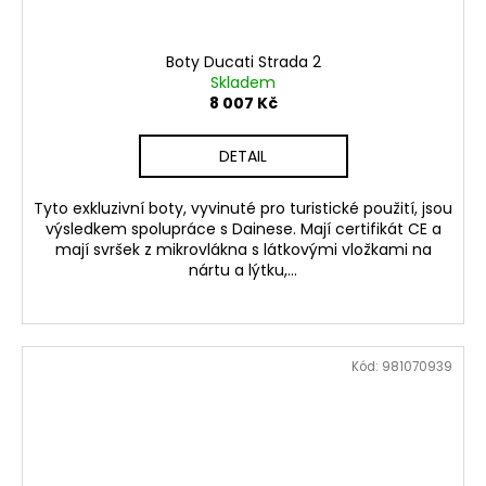
Boty Ducati Strada 2
Skladem
8 007 Kč
DETAIL
Tyto exkluzivní boty, vyvinuté pro turistické použití, jsou
výsledkem spolupráce s Dainese. Mají certifikát CE a
mají svršek z mikrovlákna s látkovými vložkami na
nártu a lýtku,...
Kód:
981070939