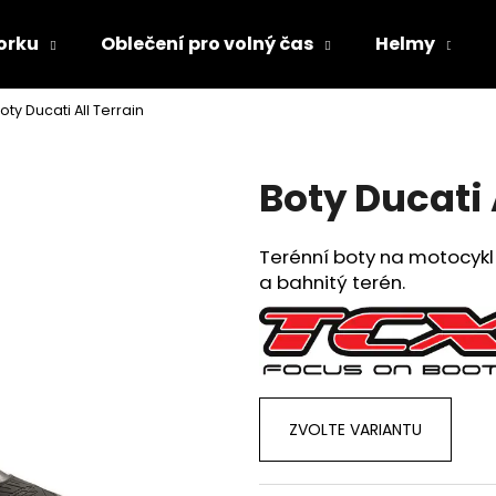
orku
Oblečení pro volný čas
Helmy
oty Ducati All Terrain
Co potřebujete najít?
Boty Ducati 
HLEDAT
Terénní boty na motocykl j
a bahnitý terén
.
Doporučujeme
ZVOLTE VARIANTU
TRIČKO DC SPEED BÍLO-ČERNÉ
TRIČKO DC SPE