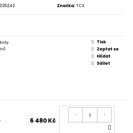
1035242
Značka:
TCX
Tisk
boty
íců
Zeptat se
Hlídat
Sdílet
6 480 Kč
č
DO