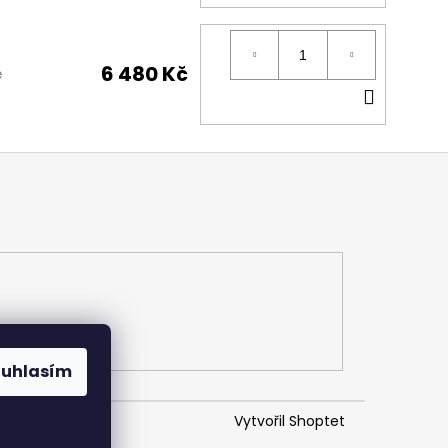
KOŠÍK
6 480 Kč
č
DO
KOŠÍK
ouhlasím
Vytvořil Shoptet