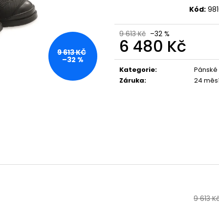
1 044 Kč
1 029 Kč
Kód:
98
9 613 Kč
–32 %
6 480 Kč
9 613 KČ
Měrná
–32 %
cena:
Kategorie
:
Pánské 
Záruka
:
24 měs
9 613 K