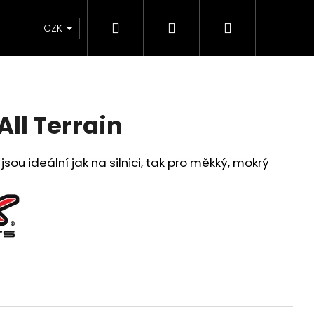
Hledat
Přihlášení
Nákupní
Chrániče
Díly
Doplňky a předměty
CZK
košík
All Terrain
sou ideální jak na silnici, tak pro měkký, mokrý
ED ČERVENO-ČERNÉ