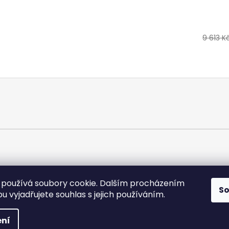
9 613 K
používá soubory cookie. Dalším procházením
S
 vyjadřujete souhlas s jejich používáním.
áva vyhrazena.
ní