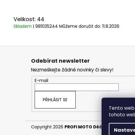
Velikost: 44
Skladem
| 981035244
Můžeme doručit do:
11.8.2026
Z
á
Odebírat newsletter
p
Nezmeškejte žádné novinky či slevy!
a
t
E-mail
í
PŘIHLÁSIT SE
Tento web 
tohoto webu
Copyright 2026
PROFI MOTO Děčín
. Všechna pr
Nastave