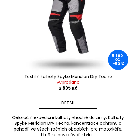
č
i
u
s
j
p
e
m
r
e
o
d
u
TRIČKO
5 890
DC
k
KČ
SPEED
–50 %
t
ČERVENO-
ČERNÉ
ů
Textilní kalhoty Spyke Meridian Dry Tecno
1
Vyprodáno
029
2 895 Kč
Kč
DETAIL
Celoroční expediční kalhoty vhodné do zimy. Kalhoty
Spyke Meridian Dry Tecno, koncentrace ochrany a
pohodlí ve všech ročních obdobích, pro motorkáře,
kteří se nevzdávají stylu....