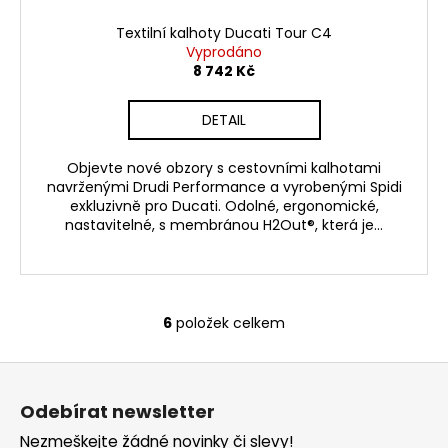
Textilní kalhoty Ducati Tour C4
Vyprodáno
8 742 Kč
DETAIL
Objevte nové obzory s cestovními kalhotami
navrženými Drudi Performance a vyrobenými Spidi
exkluzivně pro Ducati. Odolné, ergonomické,
nastavitelné, s membránou H2Out®, která je...
6
položek celkem
O
v
Z
l
á
á
Odebírat newsletter
d
p
a
Nezmeškejte žádné novinky či slevy!