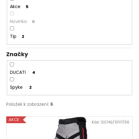
ů
a
Akce
5
j
Novinka
0
í
t
Tip
2
?
Značky
HLEDAT
DUCATI
4
Spyke
2
D
Položek k zobrazení:
6
o
p
V
o
AKCE
Kód:
120742/10117/56
r
ý
u
p