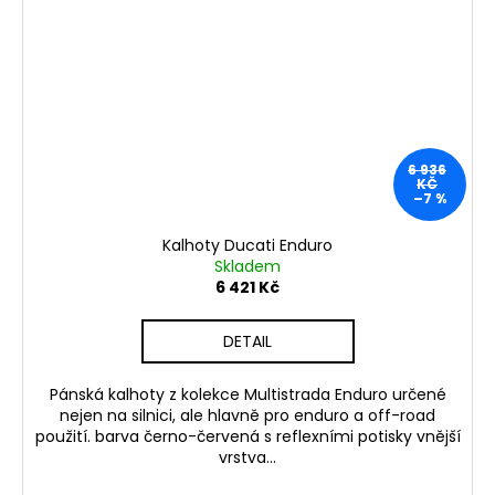
6 936
KČ
–7 %
Kalhoty Ducati Enduro
Skladem
6 421 Kč
DETAIL
Pánská kalhoty z kolekce Multistrada Enduro určené
nejen na silnici, ale hlavně pro enduro a off-road
použití. barva černo-červená s reflexními potisky vnější
vrstva...