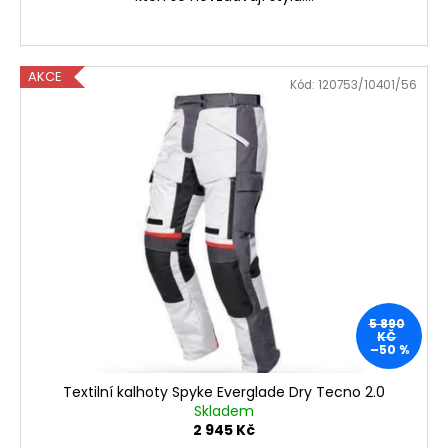
AKCE
Kód:
120753/10401/56
5 890
KČ
–50 %
Textilní kalhoty Spyke Everglade Dry Tecno 2.0
Skladem
2 945 Kč