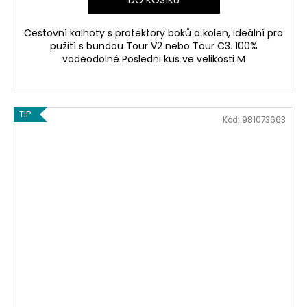
DO KOŠÍKU
Cestovní kalhoty s protektory boků a kolen, ideální pro
pužití s bundou Tour V2 nebo Tour C3. 100%
voděodolné Posledni kus ve velikosti M
TIP
Kód:
981073663