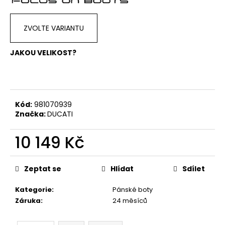
č
u
j
ZVOLTE VARIANTU
e
m
JAKOU VELIKOST?
e
TRIČKO
DC
SPEED
Kód:
981070939
BÍLO-
Značka:
DUCATI
ČERNÉ
1
10 149 Kč
044
Kč
Měrná
cena:
Zeptat se
Hlídat
Sdílet
Kategorie
:
Pánské boty
Záruka
:
24 měsíců