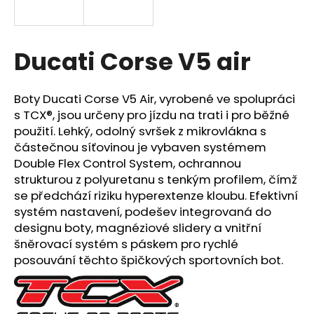
a
j
í
Ducati Corse V5 air
t
?
Boty Ducati Corse V5 Air, vyrobené ve spolupráci
s TCX®, jsou určeny pro jízdu na trati i pro běžné
použití. Lehký, odolný svršek z mikrovlákna s
částečnou síťovinou je vybaven systémem
Double Flex Control System, ochrannou
HLEDAT
strukturou z polyuretanu s tenkým profilem, čímž
se předchází riziku hyperextenze kloubu. Efektivní
systém nastavení, podešev integrovaná do
D
designu boty, magnéziové slidery a vnitřní
o
šněrovací systém s páskem pro rychlé
p
posouvání těchto špičkových sportovních bot.
o
r
u