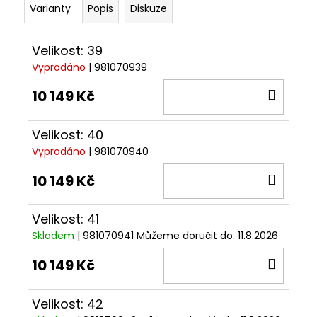
Varianty
Popis
Diskuze
Velikost: 39
Vyprodáno
| 981070939
DO
10 149 Kč
KOŠÍ
Velikost: 40
Vyprodáno
| 981070940
DO
10 149 Kč
KOŠÍ
Velikost: 41
Skladem
| 981070941
Můžeme doručit do:
11.8.2026
DO
10 149 Kč
KOŠÍ
Velikost: 42