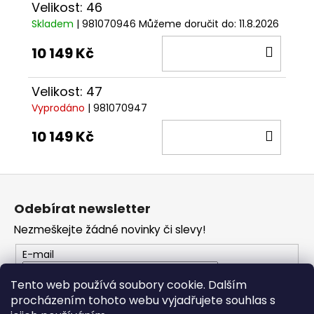
Velikost: 46
Skladem
| 981070946
Můžeme doručit do:
11.8.2026
DO
10 149 Kč
KOŠÍ
Velikost: 47
Vyprodáno
| 981070947
DO
10 149 Kč
KOŠÍ
Z
á
Odebírat newsletter
p
Nezmeškejte žádné novinky či slevy!
a
t
E-mail
í
Tento web používá soubory cookie. Dalším
PŘIHLÁSIT SE
procházením tohoto webu vyjadřujete souhlas s