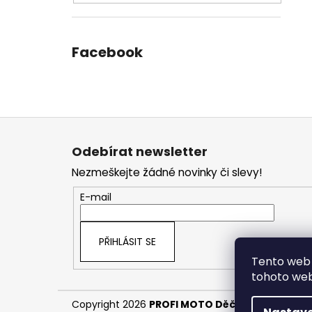
Facebook
Z
á
Odebírat newsletter
p
Nezmeškejte žádné novinky či slevy!
a
t
E-mail
í
PŘIHLÁSIT SE
Tento web 
tohoto webu
Copyright 2026
PROFI MOTO Děčín
. Všechna pr