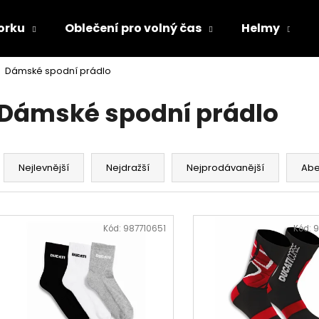
orku
Oblečení pro volný čas
Helmy
Dámské spodní prádlo
Co potřebujete najít?
Dámské spodní prádlo
HLEDAT
Ř
a
Nejlevnější
Nejdražší
Nejprodávanější
Ab
z
Doporučujeme
e
V
n
ý
Kód:
987710651
Kód:
9
í
p
p
i
r
s
o
p
TRIČKO DC SPEED BÍLO-ČERNÉ
TRIČKO DC SPE
d