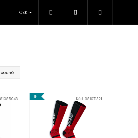
Hledat
Přihlášení
Nákupní
Chrániče
Díly
Doplňky a předměty
CZK
košík
ecedně
TIP
81085043
Kód:
981071321
ED ČERVENO-ČERNÉ