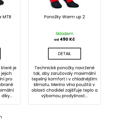
e MTB
Ponožky Warm up 2
Skladem
490 Kč
od
DETAIL
které je
Technické ponožky navržené
jejich
tak, aby zaručovaly maximální
lní pro
tepelný komfort i v chladnějším
vybrané
klimatu. Merino vlna použitá v
ximální
oblasti chodidel zajišťuje teplo a
díky...
výbornou prodyšnost...
m