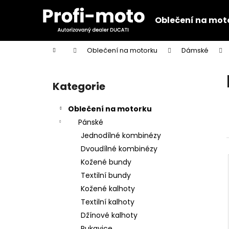
K
Přejít
na
o
Oblečení na mot
obsah
Zpět
Zpět
š
do
do
í
Domů
Oblečení na motorku
Dámské
k
obchodu
obchodu
P
o
Kategorie
Přeskočit
s
kategorie
t
Oblečení na motorku
r
Pánské
a
Jednodílné kombinézy
n
Dvoudílné kombinézy
n
Kožené bundy
í
Textilní bundy
p
Kožené kalhoty
a
Textilní kalhoty
n
Džínové kalhoty
KŠILTOVKA GP REPLICA 25
e
Rukavice