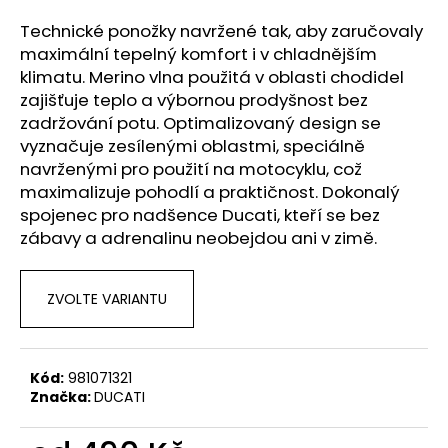
a
Technické ponožky navržené tak, aby zaručovaly
j
maximální tepelný komfort i v chladnějším
í
klimatu. Merino vlna použitá v oblasti chodidel
t
zajišťuje teplo a výbornou prodyšnost bez
zadržování potu. Optimalizovaný design se
?
vyznačuje zesílenými oblastmi, speciálně
navrženými pro použití na motocyklu, což
maximalizuje pohodlí a praktičnost. Dokonalý
spojenec pro nadšence Ducati, kteří se bez
HLEDAT
zábavy a adrenalinu neobejdou ani v zimě.
ZVOLTE VARIANTU
D
o
p
Kód:
981071321
o
Značka:
DUCATI
r
u