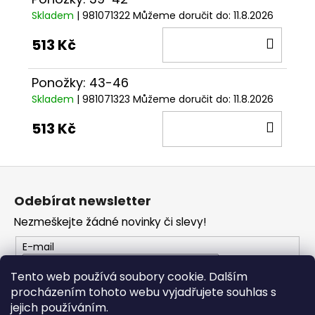
Skladem
| 981071322
Můžeme doručit do:
11.8.2026
DO
513 Kč
KOŠÍ
Ponožky: 43-46
Skladem
| 981071323
Můžeme doručit do:
11.8.2026
DO
513 Kč
KOŠÍ
Z
á
Odebírat newsletter
p
Nezmeškejte žádné novinky či slevy!
a
t
E-mail
í
Tento web používá soubory cookie. Dalším
procházením tohoto webu vyjadřujete souhlas s
PŘIHLÁSIT SE
jejich používáním.