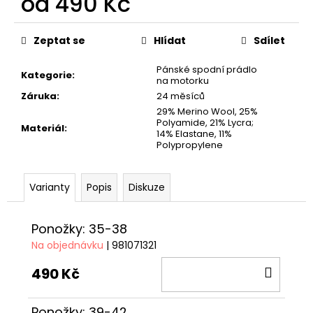
od
490 Kč
č
u
Měrná
j
cena:
Zeptat se
Hlídat
Sdílet
e
m
Pánské spodní prádlo
Kategorie
:
e
na motorku
Záruka
:
24 měsíců
29% Merino Wool, 25%
TRIČKO
Polyamide, 21% Lycra;
Materiál
:
DUCATI
14% Elastane, 11%
CORSE
Polypropylene
SPORT
ČERVENÉ
1
Varianty
Popis
Diskuze
286
Kč
Ponožky: 35-38
Na objednávku
| 981071321
DO
490 Kč
KOŠÍ
Ponožky: 39-42