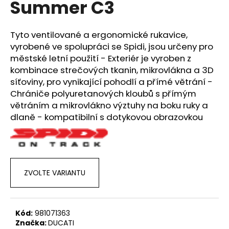
Summer C3
a
j
Tyto ventilované a ergonomické rukavice,
í
vyrobené ve spolupráci se Spidi, jsou určeny pro
t
městské letní použití - Exteriér je vyroben z
?
kombinace strečových tkanin, mikrovlákna a 3D
síťoviny, pro vynikající pohodlí a přímé větrání -
Chrániče polyuretanových kloubů s přímým
větráním a mikrovlákno výztuhy na boku ruky a
dlaně - kompatibilní s dotykovou obrazovkou
HLEDAT
D
o
ZVOLTE VARIANTU
p
o
r
Kód:
981071363
u
Značka:
DUCATI