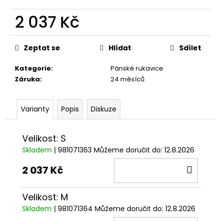
č
u
2 037 Kč
j
e
Měrná
m
cena:
Zeptat se
Hlídat
Sdílet
e
Kategorie
:
Pánské rukavice
Záruka
:
24 měsíců
KŠILTOVKA
GP
REPLICA
Varianty
Popis
Diskuze
25
1
209
Velikost: S
Kč
Skladem
| 981071363
Můžeme doručit do:
12.8.2026
DO
2 037 Kč
KOŠÍ
Velikost: M
Skladem
| 981071364
Můžeme doručit do:
12.8.2026