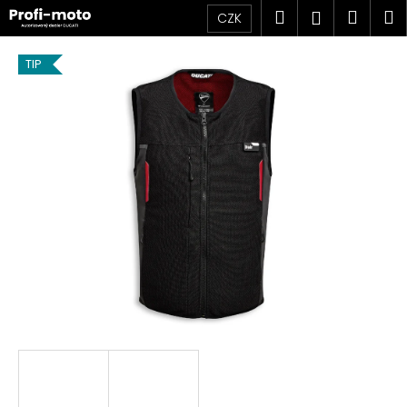
K
Přejít
Hledat
Náku
M
Přihlášen
CZK
na
o
obsah
Zpět
Zpět
košík
š
TIP
í
C
k
o
p
o
t
ř
e
b
u
j
e
t
e
n