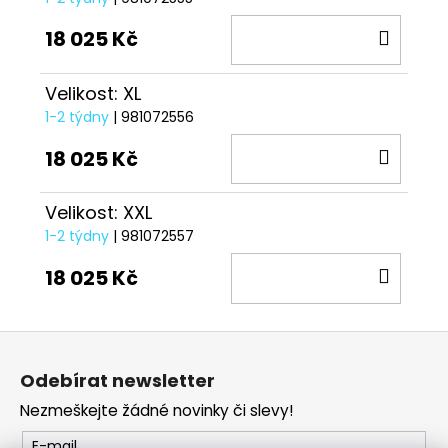
DO
18 025 Kč
KOŠÍ
Velikost: XL
1-2 týdny
| 981072556
DO
18 025 Kč
KOŠÍ
Velikost: XXL
1-2 týdny
| 981072557
DO
18 025 Kč
KOŠÍ
Z
á
Odebírat newsletter
p
Nezmeškejte žádné novinky či slevy!
a
t
E-mail