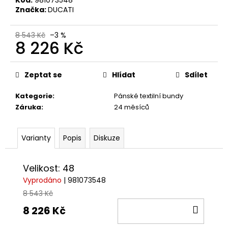
Značka:
DUCATI
8 543 Kč
–3 %
8 226 Kč
Měrná
cena:
Zeptat se
Hlídat
Sdílet
Kategorie
:
Pánské textilní bundy
Záruka
:
24 měsíců
Varianty
Popis
Diskuze
Velikost: 48
Vyprodáno
| 981073548
8 543 Kč
DO
8 226 Kč
KOŠÍ