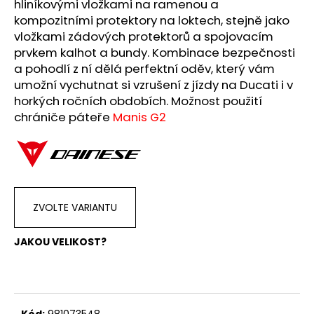
č
hliníkovými vložkami na ramenou a
u
kompozitními protektory na loktech, stejně jako
j
vložkami zádových protektorů a spojovacím
e
prvkem kalhot a bundy. Kombinace bezpečnosti
m
a pohodlí z ní dělá perfektní oděv, který vám
e
umožní vychutnat si vzrušení z jízdy na Ducati i v
horkých ročních obdobích. Možnost použití
chrániče páteře
Manis G2
VESTA
DUCATI
CORSE
THRILL
2,0
2
553
ZVOLTE VARIANTU
Kč
JAKOU VELIKOST?
Kód:
981073548