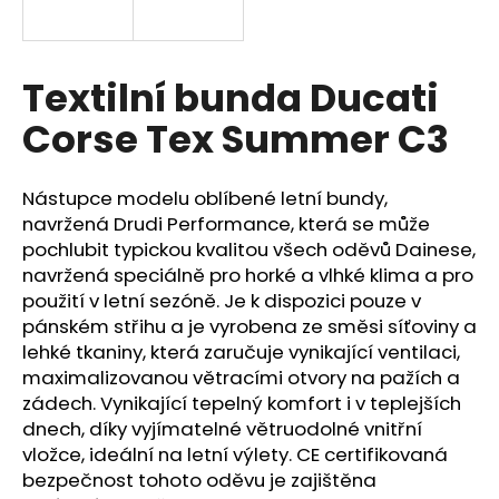
a
j
í
Textilní bunda Ducati
t
Corse Tex Summer C3
?
Nástupce modelu oblíbené letní bundy,
navržená Drudi Performance, která se může
pochlubit typickou kvalitou všech oděvů Dainese,
HLEDAT
navržená speciálně pro horké a vlhké klima a pro
použití v letní sezóně. Je k dispozici pouze v
pánském střihu a je vyrobena ze směsi síťoviny a
lehké tkaniny, která zaručuje vynikající ventilaci,
D
maximalizovanou větracími otvory na pažích a
o
p
zádech. Vynikající tepelný komfort i v teplejších
o
dnech, díky vyjímatelné větruodolné vnitřní
r
vložce, ideální na letní výlety. CE certifikovaná
u
bezpečnost tohoto oděvu je zajištěna