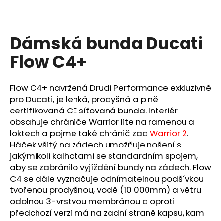
a
j
í
Dámská bunda Ducati
t
Flow C4+
?
Flow C4+ navržená Drudi Performance exkluzivně
pro Ducati, je lehká, prodyšná a plně
certifikovaná CE síťovaná bunda. Interiér
HLEDAT
obsahuje chrániče Warrior lite na ramenou a
loktech a pojme také chránič zad
Warrior 2
.
Háček všitý na zádech umožňuje nošení s
jakýmikoli kalhotami se standardním spojem,
D
aby se zabránilo vyjíždění bundy na zádech. Flow
o
p
C4 se dále vyznačuje odnímatelnou podšívkou
o
tvořenou prodyšnou, vodě (10 000mm) a větru
r
odolnou 3-vrstvou membránou a oproti
u
předchozí verzi má na zadní straně kapsu, kam