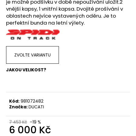
č
je možné podšívku v době nepoužívání uložit.2
u
vnější kapsy, 1 vnitřní kapsa. Dvojité prošívání v
j
oblastech nejvíce vystavených oděru. Je to
e
perfektní bunda na letní výlety.
m
e
VESTA
ZVOLTE VARIANTU
DUCATI
CORSE
THRILL
JAKOU VELIKOST?
2,0
2
553
Kč
Kód:
981072482
Značka:
DUCATI
7 453 Kč
–19 %
6 000 Kč