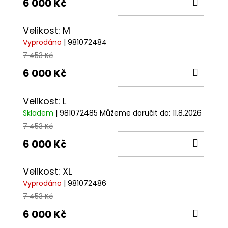
DO
6 000 Kč
KOŠÍ
Velikost: M
Vyprodáno
| 981072484
7 453 Kč
DO
6 000 Kč
KOŠÍ
Velikost: L
Skladem
| 981072485
Můžeme doručit do:
11.8.2026
7 453 Kč
DO
6 000 Kč
KOŠÍ
Velikost: XL
Vyprodáno
| 981072486
7 453 Kč
DO
6 000 Kč
KOŠÍ