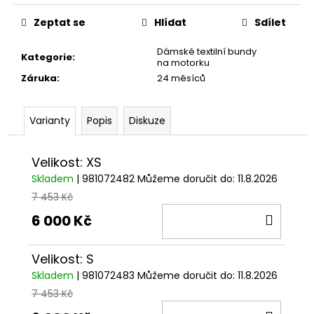
Měrná
cena:
Zeptat se
Hlídat
Sdílet
Dámské textilní bundy
Kategorie
:
na motorku
Záruka
:
24 měsíců
Varianty
Popis
Diskuze
Velikost: XS
Skladem
| 981072482
Můžeme doručit do:
11.8.2026
7 453 Kč
DO
6 000 Kč
KOŠÍ
Velikost: S
Skladem
| 981072483
Můžeme doručit do:
11.8.2026
7 453 Kč