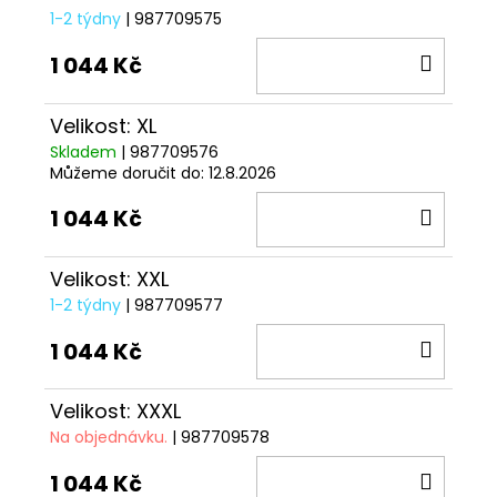
1-2 týdny
| 987709575
DO
1 044 Kč
KOŠÍ
Velikost: XL
Skladem
| 987709576
Můžeme doručit do:
12.8.2026
DO
1 044 Kč
KOŠÍ
Velikost: XXL
1-2 týdny
| 987709577
DO
1 044 Kč
KOŠÍ
Velikost: XXXL
Na objednávku.
| 987709578
DO
1 044 Kč