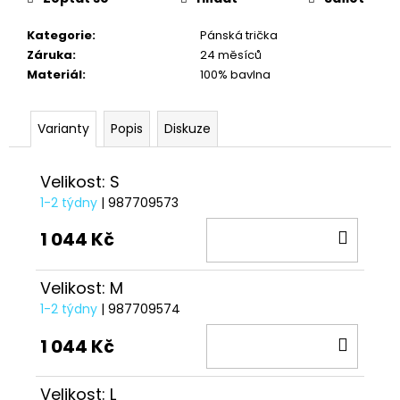
č
u
Kategorie
:
Pánská trička
j
Záruka
:
24 měsíců
e
Materiál
:
100% bavlna
m
e
Varianty
Popis
Diskuze
VESTA
DUCATI
Velikost: S
CORSE
THRILL
1-2 týdny
| 987709573
2,0
DO
1 044 Kč
2
553
KOŠÍ
Kč
Velikost: M
1-2 týdny
| 987709574
DO
1 044 Kč
KOŠÍ
Velikost: L