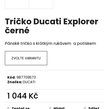
a
j
í
Tričko Ducati Explorer
t
černé
?
Pánské tričko s krátkým rukávem a potiskem
HLEDAT
ZVOLTE VARIANTU
D
Kód:
987709573
Značka:
DUCATI
o
p
1 044 Kč
o
r
Měrná
u
cena:
Zeptat se
Hlídat
Sdílet