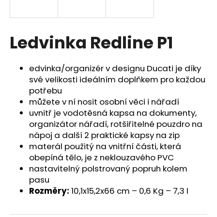
a
j
í
Ledvinka Redline P1
t
?
edvinka/organizér v designu Ducati je díky
své velikosti ideálním doplňkem pro každou
potřebu
můžete v ní nosit osobní věci i nářadí
uvnitř je vodotěsná kapsa na dokumenty,
HLEDAT
organizátor nářadí, rotšiřitelné pouzdro na
nápoj a další 2 praktické kapsy na zip
materál použitý na vnitřní části, která
D
obepíná tělo, je z neklouzavého PVC
o
nastavitelný polstrovaný popruh kolem
p
pasu
o
Rozměry:
10,1x15,2x66 cm – 0,6 Kg – 7,3 l
r
u