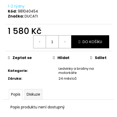
č
u
1-2 týdny
j
Kód:
981040454
Značka:
DUCATI
e
m
1 580 Kč
e
Měrná
DO KOŠÍKU
cena:
TRIČKO
DUCATI
CORSE
SPORT
Zeptat se
Hlídat
Sdílet
ČERVENÉ
Ledvinky a brašny na
1
Kategorie
:
motorkáře
286
Kč
Záruka
:
24 měsíců
Popis
Diskuze
Popis produktu není dostupný