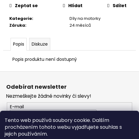
č
Zeptat se
Hlídat
Sdílet
u
j
Kategorie
:
Díly na motorky
e
Záruka
:
24 měsíců
m
e
Popis
Diskuze
VESTA
DUCATI
Popis produktu není dostupný
CORSE
THRILL
Z
2,0
á
2
Odebírat newsletter
553
p
Kč
Nezmeškejte žádné novinky či slevy!
a
t
E-mail
í
Tento web používá soubory cookie. Dalším
procházením tohoto webu vyjadřujete souhlas s
PŘIHLÁSIT SE
jejich používáním.