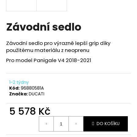
a
j
í
Závodní sedlo
t
?
Závodní sedlo pro výrazně lepší grip díky
použitému materiálu z neoprenu
Pro model Panigale V4 2018-2021
HLEDAT
1-2 týdny
Kód:
96880581A
Značka:
DUCATI
D
o
5 578 Kč
p
o
Měrná
r
DO KOŠÍKU
cena:
u