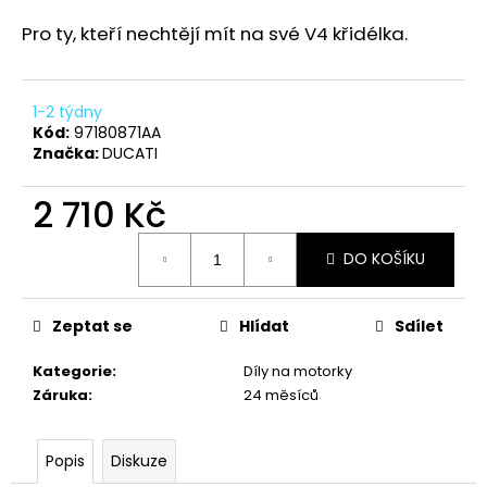
a
Pro ty, kteří nechtějí mít na své V4 křidélka.
j
í
t
1-2 týdny
Kód:
97180871AA
?
Značka:
DUCATI
2 710 Kč
Měrná
HLEDAT
DO KOŠÍKU
cena:
Zeptat se
Hlídat
Sdílet
D
o
Kategorie
:
Díly na motorky
p
Záruka
:
24 měsíců
o
r
Popis
Diskuze
u