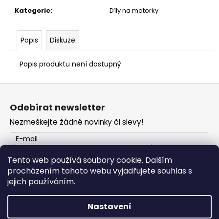
č
u
Kategorie
:
Díly na motorky
j
e
Popis
Diskuze
m
e
Popis produktu není dostupný
TRIČKO
Z
DC
á
SPEED
Odebírat newsletter
BÍLO-
p
ČERNÉ
Nezmeškejte žádné novinky či slevy!
a
1
t
044
E-mail
Kč
í
Tento web používá soubory cookie. Dalším
procházením tohoto webu vyjadřujete souhlas s
PŘIHLÁSIT SE
jejich používáním.
Nastavení
Vytvořil Shoptet