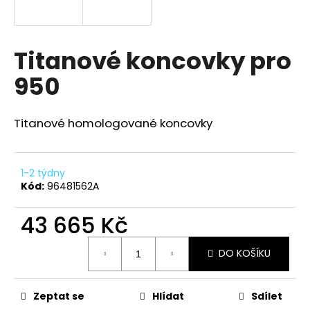
a
j
í
Titanové koncovky pro
t
950
?
Titanové homologované koncovky
HLEDAT
1-2 týdny
Kód:
96481562A
43 665 Kč
D
o
Měrná
p
DO KOŠÍKU
cena:
o
r
u
Zeptat se
Hlídat
Sdílet