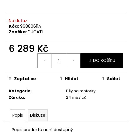
a
j
Na dotaz
í
Kód:
96880611A
t
Značka:
DUCATI
?
6 289 Kč
Měrná
DO KOŠÍKU
cena:
HLEDAT
Zeptat se
Hlídat
Sdílet
Kategorie
:
Díly na motorky
D
Záruka
:
24 měsíců
o
p
o
Popis
Diskuze
r
u
Popis produktu není dostupný