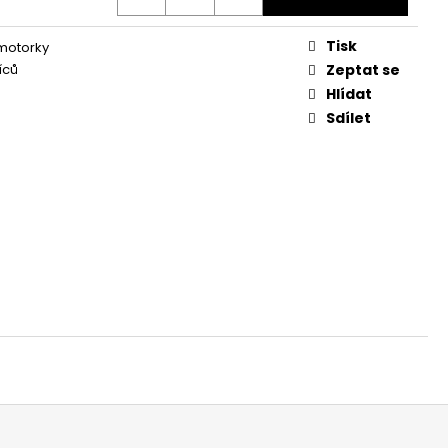
Tisk
 motorky
íců
Zeptat se
Hlídat
Sdílet