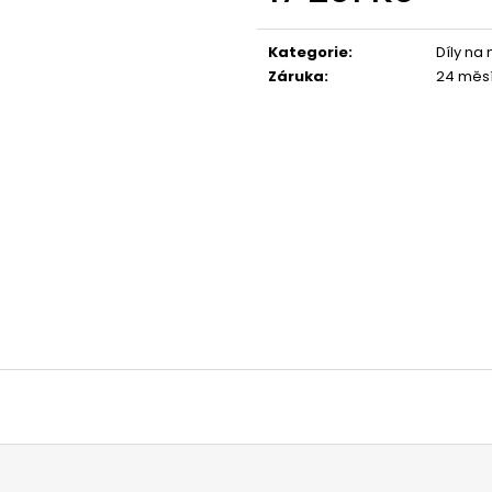
1 044 Kč
1 029 Kč
Měrná
cena:
Kategorie
:
Díly na
Záruka
:
24 měs