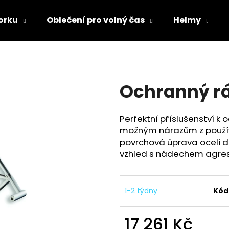
orku
Oblečení pro volný čas
Helmy
Co potřebujete najít?
Ochranný r
HLEDAT
Perfektní příslušenství 
možným nárazům z používá
Doporučujeme
povrchová úprava oceli 
vzhled s nádechem agresi
1-2 týdny
Kód
17 261 Kč
TRIČKO DC SPEED BÍLO-ČERNÉ
TRIČKO DC SPE