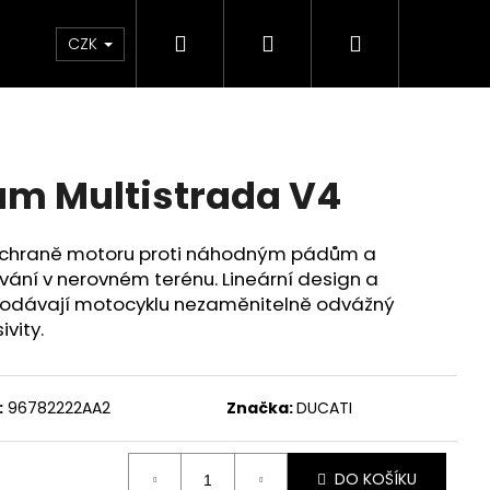
Hledat
Přihlášení
Nákupní
Chrániče
Díly
Doplňky a předměty
CZK
košík
ám Multistrada V4
k ochraně motoru proti náhodným pádům a
ní v nerovném terénu. Lineární design a
dodávají motocyklu nezaměnitelně odvážný
vity.
:
96782222AA2
Značka:
DUCATI
ED ČERVENO-ČERNÉ
DO KOŠÍKU