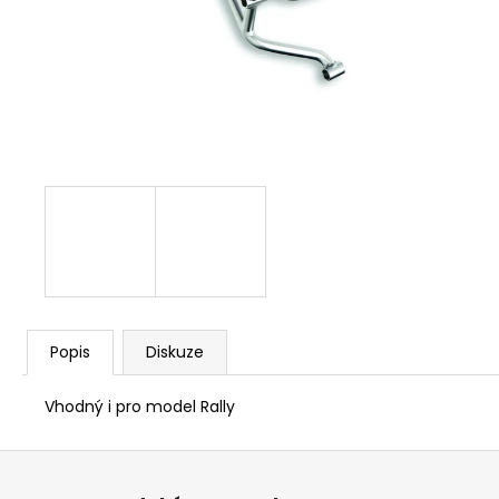
1 209 Kč
Popis
Diskuze
Vhodný i pro model Rally
Z
á