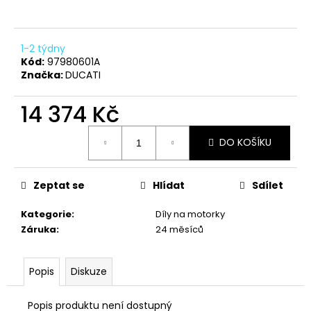
a
j
1-2 týdny
í
Kód:
97980601A
t
Značka:
DUCATI
?
14 374 Kč
Měrná
DO KOŠÍKU
cena:
HLEDAT
Zeptat se
Hlídat
Sdílet
Kategorie
:
Díly na motorky
D
Záruka
:
24 měsíců
o
p
o
Popis
Diskuze
r
u
Popis produktu není dostupný