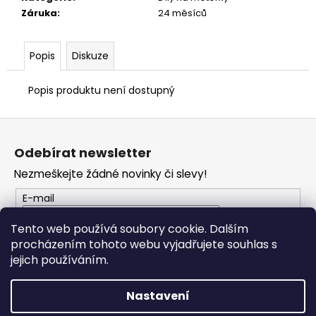
č
Záruka
:
24 měsíců
u
j
e
Popis
Diskuze
m
e
Popis produktu není dostupný
TRIČKO
Z
DUCATI
á
CORSE
Odebírat newsletter
SPORT
p
ČERVENÉ
Nezmeškejte žádné novinky či slevy!
a
1
t
E-mail
286
Kč
í
Tento web používá soubory cookie. Dalším
procházením tohoto webu vyjadřujete souhlas s
PŘIHLÁSIT SE
jejich používáním.
Nastavení
Vytvořil Shoptet