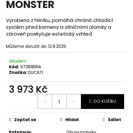
MONSTER
a
j
Vyrobeno z hliníku, pomáhá chránit chladicí
í
systém před kameny a silničními úlomky a
t
zároveň poskytuje estetický vzhled.
?
Můžeme doručit do:
12.8.2026
Skladem
Kód:
97381891A
HLEDAT
Značka:
DUCATI
3 973 Kč
D
Měrná
o
DO KOŠÍKU
cena:
p
o
Zeptat se
Hlídat
Sdílet
r
u
Kategorie
:
Díly na motorky