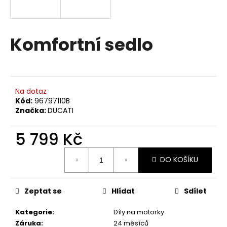
a
j
í
Komfortní sedlo
t
?
Na dotaz
Kód:
96797110B
Značka:
DUCATI
HLEDAT
5 799 Kč
Měrná
DO KOŠÍKU
D
cena:
o
p
Zeptat se
Hlídat
Sdílet
o
r
Kategorie
:
Díly na motorky
u
Záruka
:
24 měsíců