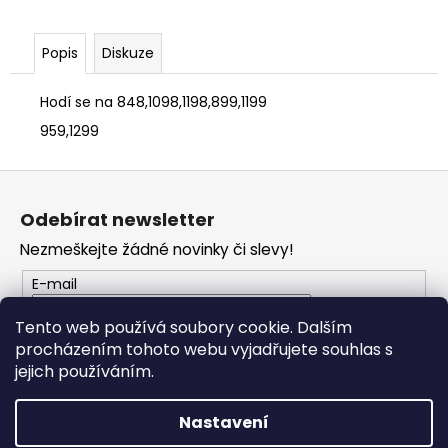
č
u
j
Popis
Diskuze
e
m
Hodí se na 848,1098,1198,899,1199
e
959,1299
VESTA
Z
DUCATI
á
CORSE
Odebírat newsletter
THRILL
p
2,0
Nezmeškejte žádné novinky či slevy!
a
2
t
553
E-mail
Kč
í
Tento web používá soubory cookie. Dalším
procházením tohoto webu vyjadřujete souhlas s
PŘIHLÁSIT SE
jejich používáním.
Nastavení
Vytvořil Shoptet