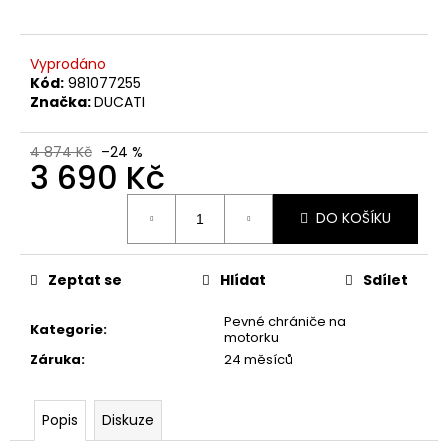
č
u
j
Vyprodáno
e
Kód:
981077255
m
Značka:
DUCATI
e
4 874 Kč
–24 %
3 690 Kč
VESTA
DUCATI
Měrná
CORSE
DO KOŠÍKU
cena:
THRILL
2,0
2
Zeptat se
Hlídat
Sdílet
553
Kč
Pevné chrániče na
Kategorie
:
motorku
Záruka
:
24 měsíců
Popis
Diskuze