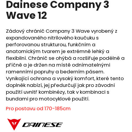
Dainese Company 3
a
Wave 12
j
í
t
Zádový chránič Company 3 Wave vyrobený z
?
expandovaného nitrilového kaučuku s
perforovanou strukturou, funkčním a
anatomickým tvarem je extrémně lehký a
flexibilní. Chránič se ohýbá a rozšiřuje podélně a
příčně a je držen na místě odnímatelnými
HLEDAT
ramenními popruhy a bederním pásem.
Vynikající ochrana a vysoký komfort, které tento
doplněk nabízí, jej předurčují jak pro závodní
použití uvnitř kombinézy, tak v kombinaci s
D
bundami pro motocyklové použití.
o
p
Pro postavu od 170-185cm
o
r
u