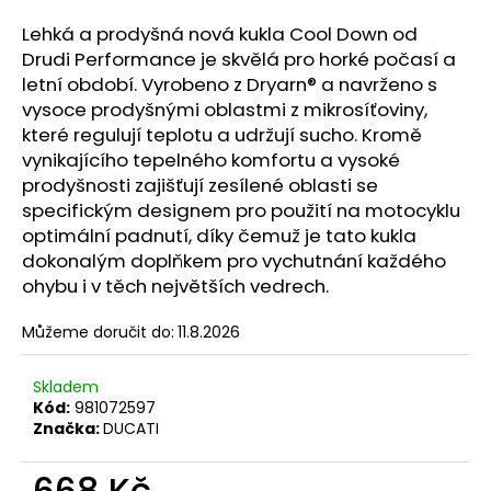
a
Lehká a prodyšná nová kukla Cool Down od
j
Drudi Performance je skvělá pro horké počasí a
í
letní období. Vyrobeno z Dryarn® a navrženo s
t
vysoce prodyšnými oblastmi z mikrosíťoviny,
které regulují teplotu a udržují sucho. Kromě
?
vynikajícího tepelného komfortu a vysoké
prodyšnosti zajišťují zesílené oblasti se
specifickým designem pro použití na motocyklu
optimální padnutí, díky čemuž je tato kukla
HLEDAT
dokonalým doplňkem pro vychutnání každého
ohybu i v těch největších vedrech.
Můžeme doručit do:
11.8.2026
D
o
Skladem
p
Kód:
981072597
o
Značka:
DUCATI
r
u
668 Kč