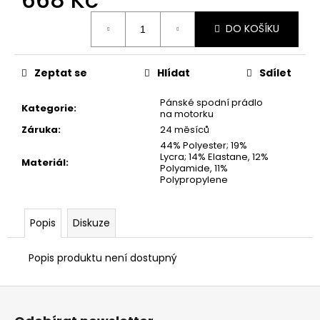
č
u
Měrná
DO KOŠÍKU
cena:
j
e
m
Zeptat se
Hlídat
Sdílet
e
Pánské spodní prádlo
Kategorie
:
na motorku
VESTA
Záruka
:
24 měsíců
DUCATI
44% Polyester; 19%
CORSE
Lycra; 14% Elastane, 12%
THRILL
Materiál
:
Polyamide, 11%
2,0
Polypropylene
2
553
Kč
Popis
Diskuze
Popis produktu není dostupný
Z
á