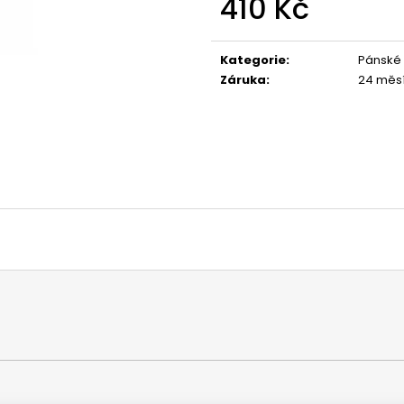
410 Kč
1 044 Kč
1 029 Kč
Měrná
cena:
Kategorie
:
Pánské 
Záruka
:
24 měs