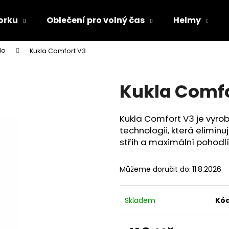
orku
Oblečení pro volný čas
Helmy
lo
Kukla Comfort V3
Co potřebujete najít?
Kukla Comfo
HLEDAT
Kukla Comfort V3 je vyro
technologii, která eliminu
Doporučujeme
střih a maximální pohodlí
Můžeme doručit do:
11.8.2026
Skladem
Kód
TRIČKO DC SPEED BÍLO-ČERNÉ
TRIČKO DC SPE