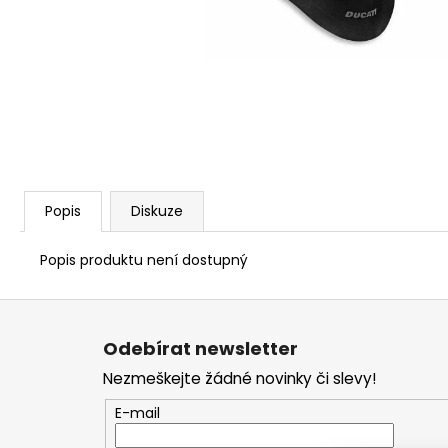
1 209 Kč
Popis
Diskuze
Popis produktu není dostupný
Z
á
Odebírat newsletter
p
Nezmeškejte žádné novinky či slevy!
a
t
E-mail
í