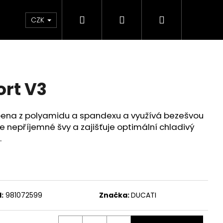
Hledat
Přihlášení
Nákupní
Chrániče
Díly
Doplňky a předměty
CZK
košík
rt V3
bena z polyamidu a spandexu a využívá bezešvou
je nepříjemné švy a zajišťuje optimální chladivý
.
:
981072599
Značka:
DUCATI
ED ČERVENO-ČERNÉ