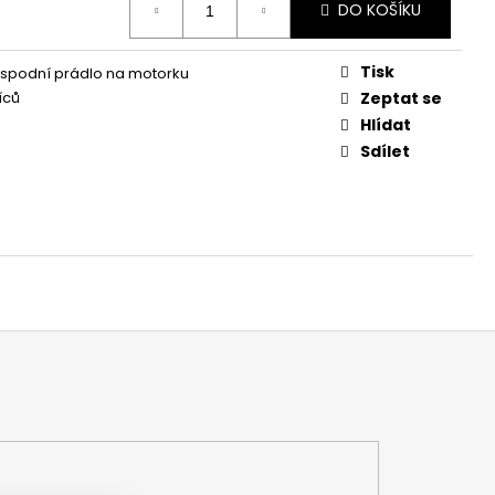
DO KOŠÍKU
Tisk
spodní prádlo na motorku
íců
Zeptat se
Hlídat
Sdílet