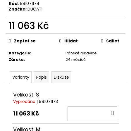
č
Kód:
981071174
u
Značka:
DUCATI
j
e
11 063 Kč
m
e
Měrná
cena:
Zeptat se
Hlídat
Sdílet
TRIČKO
Kategorie
:
Pánské rukavice
DC
Záruka
:
24 měsíců
SPEED
BÍLO-
ČERNÉ
Varianty
Popis
Diskuze
1
044
Kč
Velikost: S
Vyprodáno
| 981071173
DO
11 063 Kč
KOŠÍ
Velikost: M