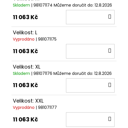
Skladem
| 981071174
Můžeme doručit do:
12.8.2026
DO
11 063 Kč
KOŠÍ
Velikost: L
Vyprodáno
| 981071175
DO
11 063 Kč
KOŠÍ
Velikost: XL
Skladem
| 981071176
Můžeme doručit do:
12.8.2026
DO
11 063 Kč
KOŠÍ
Velikost: XXL
Vyprodáno
| 981071177
DO
11 063 Kč
KOŠÍ