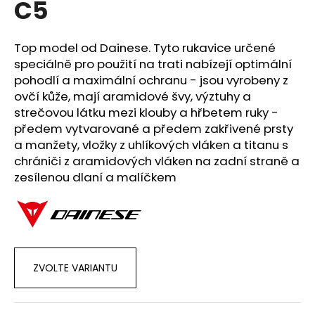
C5
a
j
Top model od Dainese. Tyto rukavice určené
í
speciálně pro použití na trati nabízejí optimální
t
pohodlí a maximální ochranu - jsou vyrobeny z
?
ovčí kůže, mají aramidové švy, výztuhy a
strečovou látku mezi klouby a hřbetem ruky -
předem vytvarované a předem zakřivené prsty
a manžety, vložky z uhlíkových vláken a titanu s
chrániči z aramidových vláken na zadní straně a
HLEDAT
zesílenou dlaní a malíčkem
D
o
p
ZVOLTE VARIANTU
o
r
u