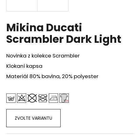
a
j
í
Mikina Ducati
t
Scrambler Dark Light
?
Novinka z kolekce Scrambler
Klokaní kapsa
HLEDAT
Materiál 80% bavlna, 20% polyester
D
o
p
ZVOLTE VARIANTU
o
r
u