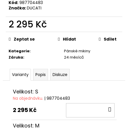
č
Kód:
987704483
u
Značka:
DUCATI
j
e
2 295 Kč
m
Měrná
e
cena:
Zeptat se
Hlídat
Sdílet
TRIČKO
Kategorie
:
Pánské mikiny
DC
Záruka
:
24 měsíců
SPEED
ČERVENO-
ČERNÉ
Varianty
Popis
Diskuze
1
029
Kč
Velikost: S
Na objednávku.
| 987704483
DO
2 295 Kč
KOŠÍ
Velikost: M