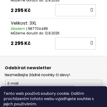
Můžeme doručit do:
12.8.2026
DO
2 295 Kč
KOŠÍ
Velikost: 3XL
Skladem
| 987704488
Můžeme doručit do:
12.8.2026
DO
2 295 Kč
KOŠÍ
Z
á
Odebírat newsletter
p
Nezmeškejte žádné novinky či slevy!
a
t
E-mail
í
Tento web používá soubory cookie. Dalším
procházením tohoto webu vyjadřujete souhlas s
PŘIHLÁSIT SE
jejich používáním.